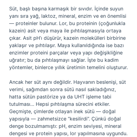
Süt, başlı başına karmaşık bir sıvıdır. İçinde suyun
yanı sıra yağ, laktoz, mineral, enzim ve en önemlisi
— proteinler bulunur. Lor, bu proteinin (çoğunlukla
kazein) asit veya maya ile pıhtılaşmasıyla ortaya
çıkar. Asit pH’ı düşürür, kazein molekülleri birbirine
yaklaşır ve pıhtılaşır. Maya kullanıldığında ise bazı
enzimler proteini parçalar veya yapı değişikliğine
uğratır; bu da pıhtılaşmayı sağlar. İşte bu kadim
yöntemler, binlerce yıllık üretimin temelini oluşturur.
Ancak her süt aynı değildir. Hayvanın beslenişi, süt
verimi, sağımdan sonra sütü nasıl sakladığınız,
hatta sütün pastörize ya da UHT işleme tabi
tutulması… Hepsi pıhtılaşma sürecini etkiler.
Geçmişte, çimlerde otlayan inek sütü — doğal
yapısıyla — zahmetsizce “kesilirdi”. Çünkü doğal
denge bozulmamıştı: pH, enzim seviyesi, mineral
dengesi ve protein yapısı, lor yapılmasına uygundu.