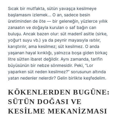
Sıcak bir mutfakta, sütün yavaşça kesilmeye
başlamasını izlemek… O an, sadece besin
üretiminden de öte — bir geleneğin, yüzlerce yıllık
zanaatın ve doğayla kurulan o saf bağın can
buluşu. Ancak bazen olur: süt madenî asitle (sirke,
yoğurt suyu vb.) ya da peynir mayasıyla ısıtılır,
karıştırılır, ama kesilmez; süt kesilmez. O anda
yaşanan hayal kırıklığı, yalnızca boşa giden birkaç
litre sütten ibaret değildir. Aynı zamanda, tarifin
büyüsünün bir nebze sönmesidir. Peki, “Lor
yaparken süt neden kesilmez?” sorusunun altında
yatan nedenler nelerdir? Gelin birlikte keşfedelim.
KÖKENLERDEN BUGÜNE:
SÜTÜN DOĞASI VE
KESILME MEKANIZMASI