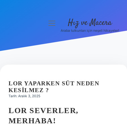
Hız ve Macera
menüyü
aç
Araba tutkunları için neşeli hikayeler!
Anasayfa
Gizlilik Politikası
Yasal Uyarı
Hakkımızda
LOR YAPARKEN SÜT NEDEN
KESILMEZ ?
Tarih: Aralık 3, 2025
LOR SEVERLER,
MERHABA!