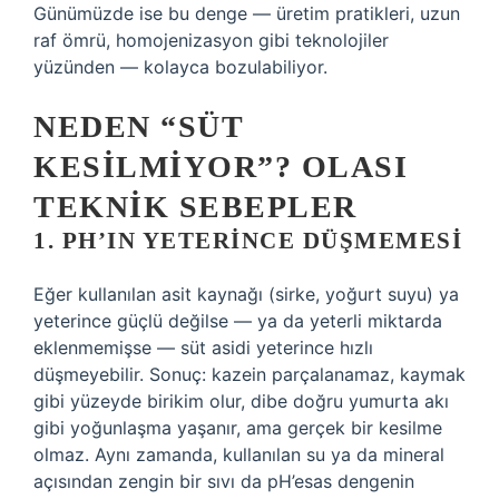
Günümüzde ise bu denge — üretim pratikleri, uzun
raf ömrü, homojenizasyon gibi teknolojiler
yüzünden — kolayca bozulabiliyor.
NEDEN “SÜT
KESILMIYOR”? OLASI
TEKNIK SEBEPLER
1. PH’IN YETERINCE DÜŞMEMESI
Eğer kullanılan asit kaynağı (sirke, yoğurt suyu) ya
yeterince güçlü değilse — ya da yeterli miktarda
eklenmemişse — süt asidi yeterince hızlı
düşmeyebilir. Sonuç: kazein parçalanamaz, kaymak
gibi yüzeyde birikim olur, dibe doğru yumurta akı
gibi yoğunlaşma yaşanır, ama gerçek bir kesilme
olmaz. Aynı zamanda, kullanılan su ya da mineral
açısından zengin bir sıvı da pH’esas dengenin