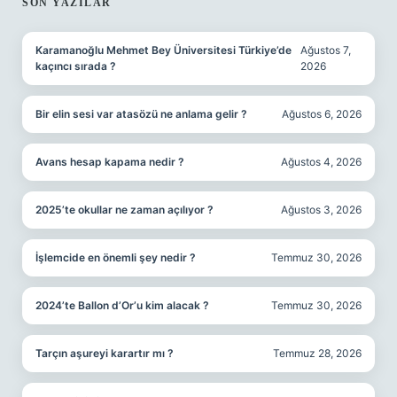
SIDEBAR
SON YAZILAR
Karamanoğlu Mehmet Bey Üniversitesi Türkiye’de
Ağustos 7,
kaçıncı sırada ?
2026
Bir elin sesi var atasözü ne anlama gelir ?
Ağustos 6, 2026
Avans hesap kapama nedir ?
Ağustos 4, 2026
2025’te okullar ne zaman açılıyor ?
Ağustos 3, 2026
İşlemcide en önemli şey nedir ?
Temmuz 30, 2026
2024’te Ballon d’Or’u kim alacak ?
Temmuz 30, 2026
Tarçın aşureyi karartır mı ?
Temmuz 28, 2026