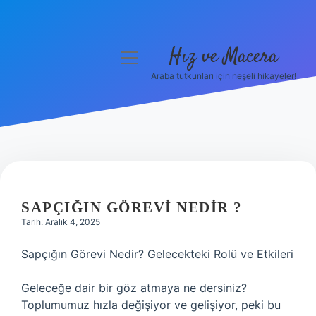
Hız ve Macera
menüyü
aç
Araba tutkunları için neşeli hikayeler!
Anasayfa
Gizlilik Politikası
Yasal Uyarı
Hakkımızda
SAPÇIĞIN GÖREVI NEDIR ?
Tarih: Aralık 4, 2025
Sapçığın Görevi Nedir? Gelecekteki Rolü ve Etkileri
Geleceğe dair bir göz atmaya ne dersiniz?
Toplumumuz hızla değişiyor ve gelişiyor, peki bu