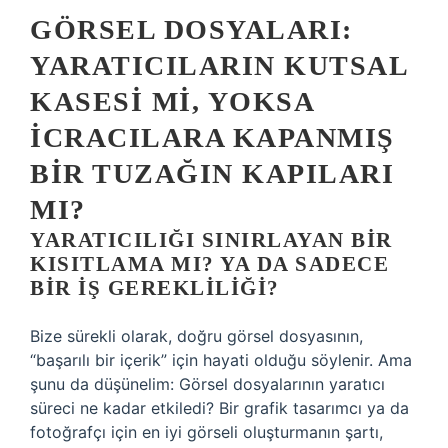
GÖRSEL DOSYALARI:
YARATICILARIN KUTSAL
KASESI MI, YOKSA
İCRACILARA KAPANMIŞ
BIR TUZAĞIN KAPILARI
MI?
YARATICILIĞI SINIRLAYAN BIR
KISITLAMA MI? YA DA SADECE
BIR IŞ GEREKLILIĞI?
Bize sürekli olarak, doğru görsel dosyasının,
“başarılı bir içerik” için hayati olduğu söylenir. Ama
şunu da düşünelim: Görsel dosyalarının yaratıcı
süreci ne kadar etkiledi? Bir grafik tasarımcı ya da
fotoğrafçı için en iyi görseli oluşturmanın şartı,