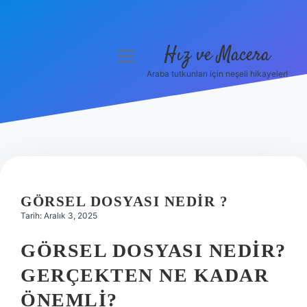
Hız ve Macera
menüyü
aç
Araba tutkunları için neşeli hikayeler!
Anasayfa
Gizlilik Politikası
Yasal Uyarı
Hakkımızda
GÖRSEL DOSYASI NEDIR ?
Tarih: Aralık 3, 2025
GÖRSEL DOSYASI NEDIR?
GERÇEKTEN NE KADAR
ÖNEMLI?