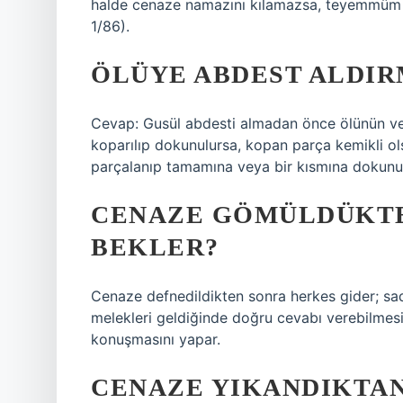
halde cenaze namazını kılamazsa, teyemmüm ede
1/86).
ÖLÜYE ABDEST ALDIR
Cevap: Gusül abdesti almadan önce ölünün vey
koparılıp dokunulursa, kopan parça kemikli o
parçalanıp tamamına veya bir kısmına dokunulu
CENAZE GÖMÜLDÜKTE
BEKLER?
Cenaze defnedildikten sonra herkes gider; s
melekleri geldiğinde doğru cevabı verebilmes
konuşmasını yapar.
CENAZE YIKANDIKTAN