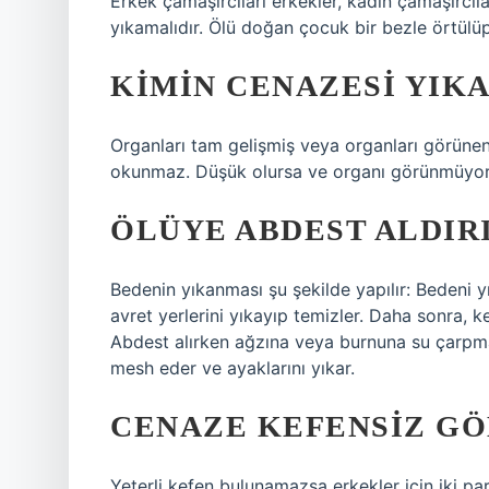
Erkek çamaşırcıları erkekler, kadın çamaşırcıla
yıkamalıdır. Ölü doğan çocuk bir bezle örtül
KIMIN CENAZESI YIK
Organları tam gelişmiş veya organları görünen
okunmaz. Düşük olursa ve organı görünmüyo
ÖLÜYE ABDEST ALDIRI
Bedenin yıkanması şu şekilde yapılır: Bedeni y
avret yerlerini yıkayıp temizler. Daha sonra, k
Abdest alırken ağzına veya burnuna su çarpmaz,
mesh eder ve ayaklarını yıkar.
CENAZE KEFENSIZ G
Yeterli kefen bulunamazsa erkekler için iki pa