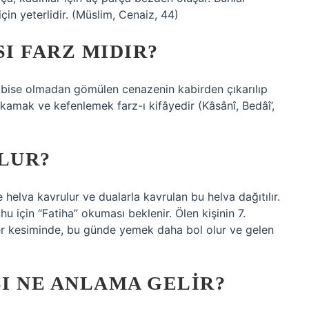
in yeterlidir. (Müslim, Cenaiz, 44)
I FARZ MIDIR?
bise olmadan gömülen cenazenin kabirden çıkarılıp
amak ve kefenlemek farz-ı kifâyedir (Kâsânî, Bedâî’,
OLUR?
lva kavrulur ve dualarla kavrulan bu helva dağıtılır.
uhu için “Fatiha” okuması beklenir. Ölen kişinin 7.
er kesiminde, bu günde yemek daha bol olur ve gelen
I NE ANLAMA GELIR?