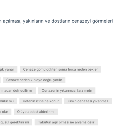
 açılması, yakınların ve dostların cenazeyi görmeleri
şık yanar
Cenaze gömüldükten sonra hoca neden bekler
Cenaze neden kıbleye doğru yatılır
madan defnedilir mi
Cenazenin yıkanması farz mıdır
ömülür mü
Kefenin içine ne konur
Kimin cenazesi yıkanmaz
 olur
Ölüye abdest aldırılır mı
usül gerektirir mi
Tabutun ağır olması ne anlama gelir