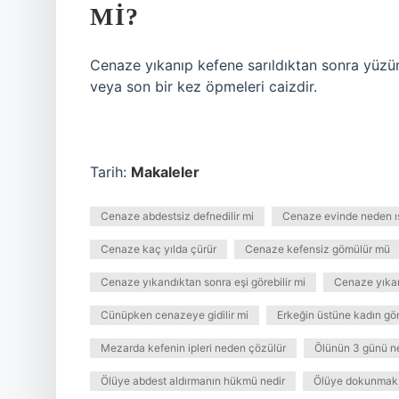
MI?
Cenaze yıkanıp kefene sarıldıktan sonra yüzün
veya son bir kez öpmeleri caizdir.
Tarih:
Makaleler
Cenaze abdestsiz defnedilir mi
Cenaze evinde neden ı
Cenaze kaç yılda çürür
Cenaze kefensiz gömülür mü
Cenaze yıkandıktan sonra eşi görebilir mi
Cenaze yıkan
Cünüpken cenazeye gidilir mi
Erkeğin üstüne kadın g
Mezarda kefenin ipleri neden çözülür
Ölünün 3 günü ne
Ölüye abdest aldırmanın hükmü nedir
Ölüye dokunmak g