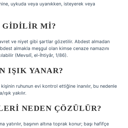
ine, uykuda veya uyanıkken, isteyerek veya
GIDILIR MI?
vret ve niyet gibi şartlar gözetilir. Abdest almadan
 abdest almakla meşgul olan kimse cenaze namazını
ilir (Mevsılî, el-İhtiyâr, 1/86).
N IŞIK YANAR?
 kişinin ruhunun evi kontrol ettiğine inanılır, bu nedenle
ışık yakılır.
LERI NEDEN ÇÖZÜLÜR?
 yatırılır, başının altına toprak konur; başı hafifçe