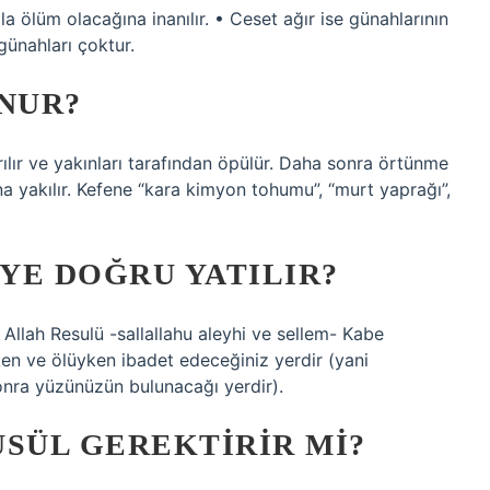
ölüm olacağına inanılır. • Ceset ağır ise günahlarının
günahları çoktur.
ONUR?
rılır ve yakınları tarafından öpülür. Daha sonra örtünme
ına yakılır. Kefene “kara kimyon tohumu”, “murt yaprağı”,
YE DOĞRU YATILIR?
 Allah Resulü -sallallahu aleyhi ve sellem- Kabe
ken ve ölüyken ibadet edeceğiniz yerdir (yani
nra yüzünüzün bulunacağı yerdir).
SÜL GEREKTIRIR MI?