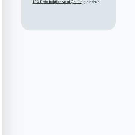
100 Defa Istiğfar Nasıl Çekilir
için
admin