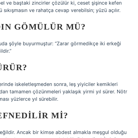
l ve baştaki zincirler çözülür ki, ceset şişince kefen
 sıkışmasın ve rahatça cevap verebilsin; yüzü açılır.
DIN GÖMÜLÜR MÜ?
da şöyle buyurmuştur: “Zarar görmedikçe iki erkeği
ldir.”
ÜRÜR?
rinde iskeletleşmeden sonra, leş yiyiciler kemikleri
ndan tamamen çözünmeleri yaklaşık yirmi yıl sürer. Nötr
ası yüzlerce yıl sürebilir.
EFNEDILIR MI?
ğildir. Ancak bir kimse abdest almakla meşgul olduğu