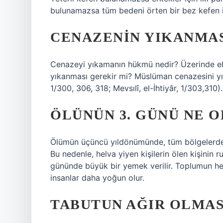
bulunamazsa tüm bedeni örten bir bez kefen iç
CENAZENIN YIKANMAS
Cenazeyi yıkamanın hükmü nedir? Üzerinde el
yıkanması gerekir mi? Müslüman cenazesini yık
1/300, 306, 318; Mevsılî, el-İhtiyâr, 1/303,310).
ÖLÜNÜN 3. GÜNÜ NE 
Ölümün üçüncü yıldönümünde, tüm bölgelerde he
Bu nedenle, helva yiyen kişilerin ölen kişinin r
gününde büyük bir yemek verilir. Toplumun h
insanlar daha yoğun olur.
TABUTUN AĞIR OLMAS