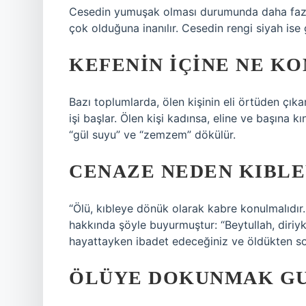
Cesedin yumuşak olması durumunda daha fazla 
çok olduğuna inanılır. Cesedin rengi siyah ise 
KEFENIN IÇINE NE K
Bazı toplumlarda, ölen kişinin eli örtüden çıka
işi başlar. Ölen kişi kadınsa, eline ve başına k
“gül suyu” ve “zemzem” dökülür.
CENAZE NEDEN KIBLE
“Ölü, kıbleye dönük olarak kabre konulmalıdır.
hakkında şöyle buyurmuştur: “Beytullah, diriy
hayattayken ibadet edeceğiniz ve öldükten so
ÖLÜYE DOKUNMAK GU