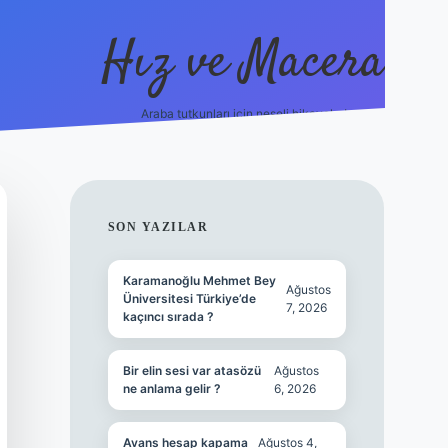
Hız ve Macera
Araba tutkunları için neşeli hikayeler!
hiltonbet gü
SIDEBAR
SON YAZILAR
Karamanoğlu Mehmet Bey
Ağustos
Üniversitesi Türkiye’de
7, 2026
kaçıncı sırada ?
Bir elin sesi var atasözü
Ağustos
ne anlama gelir ?
6, 2026
Avans hesap kapama
Ağustos 4,