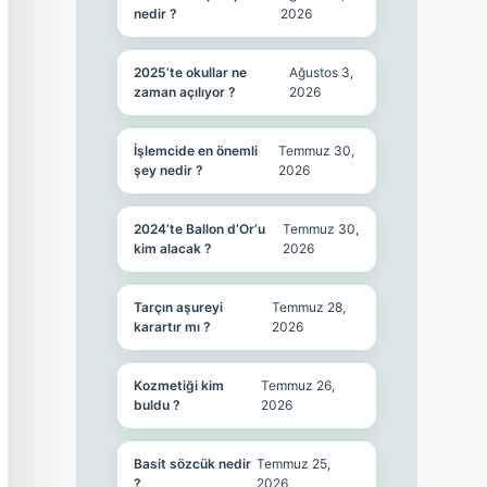
nedir ?
2026
2025’te okullar ne
Ağustos 3,
zaman açılıyor ?
2026
İşlemcide en önemli
Temmuz 30,
şey nedir ?
2026
2024’te Ballon d’Or’u
Temmuz 30,
kim alacak ?
2026
Tarçın aşureyi
Temmuz 28,
karartır mı ?
2026
Kozmetiği kim
Temmuz 26,
buldu ?
2026
Basit sözcük nedir
Temmuz 25,
?
2026