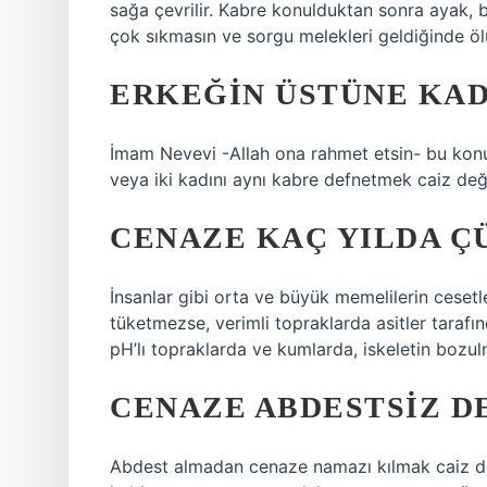
sağa çevrilir. Kabre konulduktan sonra ayak, be
çok sıkmasın ve sorgu melekleri geldiğinde ölü
ERKEĞIN ÜSTÜNE KA
İmam Nevevi -Allah ona rahmet etsin- bu konu
veya iki kadını aynı kabre defnetmek caiz deği
CENAZE KAÇ YILDA Ç
İnsanlar gibi orta ve büyük memelilerin cesetle
tüketmezse, verimli topraklarda asitler tarafı
pH’lı topraklarda ve kumlarda, iskeletin bozulm
CENAZE ABDESTSIZ D
Abdest almadan cenaze namazı kılmak caiz de