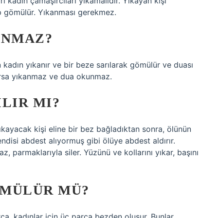
rı kadın çamaşırcıları yıkamalıdır. Yıkayan kişi
üp gömülür. Yıkanması gerekmez.
ANMAZ?
 kadın yıkanır ve bir beze sarılarak gömülür ve duası
rsa yıkanmaz ve dua okunmaz.
LIR MI?
ıkayacak kişi eline bir bez bağladıktan sonra, ölünün
endisi abdest alıyormuş gibi ölüye abdest aldırır.
 parmaklarıyla siler. Yüzünü ve kollarını yıkar, başını
ÖMÜLÜR MÜ?
rça, kadınlar için üç parça bezden oluşur. Bunlar