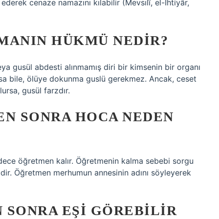
rek cenaze namazını kılabilir (Mevsılî, el-İhtiyâr,
MANIN HÜKMÜ NEDIR?
a gusül abdesti alınmamış diri bir kimsenin bir organı
lsa bile, ölüye dokunma guslü gerekmez. Ancak, ceset
rsa, gusül farzdır.
N SONRA HOCA NEDEN
adece öğretmen kalır. Öğretmenin kalma sebebi sorgu
idir. Öğretmen merhumun annesinin adını söyleyerek
 SONRA EŞI GÖREBILIR