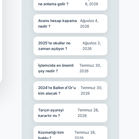
ne anlama gelir ?
6, 2026
Avans hesap kapama
Ağustos 4,
nedir ?
2026
2025’te okullar ne
Ağustos 3,
zaman açılıyor ?
2026
İşlemcide en önemli
Temmuz 30,
şey nedir ?
2026
2024’te Ballon d’Or’u
Temmuz 30,
kim alacak ?
2026
Tarçın aşureyi
Temmuz 28,
karartır mı ?
2026
Kozmetiği kim
Temmuz 26,
buldu ?
2026