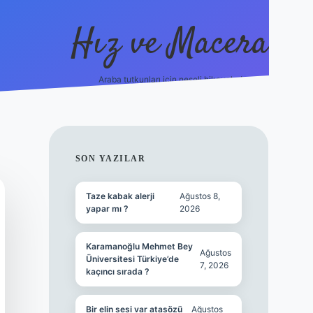
Hız ve Macera
Araba tutkunları için neşeli hikayeler!
hiltonbet güncel giriş
tulipbet.online
SIDEBAR
SON YAZILAR
Taze kabak alerji
Ağustos 8,
yapar mı ?
2026
Karamanoğlu Mehmet Bey
Ağustos
Üniversitesi Türkiye’de
7, 2026
kaçıncı sırada ?
Bir elin sesi var atasözü
Ağustos