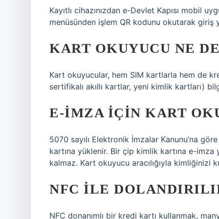
Kayıtlı cihazınızdan e-Devlet Kapısı mobil uy
menüsünden işlem QR kodunu okutarak giriş ya
KART OKUYUCU NE D
Kart okuyucular, hem SIM kartlarla hem de kredi 
sertifikalı akıllı kartlar, yeni kimlik kartları)
E-İMZA IÇIN KART OK
5070 sayılı Elektronik İmzalar Kanunu’na göre 
kartına yüklenir. Bir çip kimlik kartına e-imz
kalmaz. Kart okuyucu aracılığıyla kimliğinizi k
NFC ILE DOLANDIRILI
NFC donanımlı bir kredi kartı kullanmak, manye