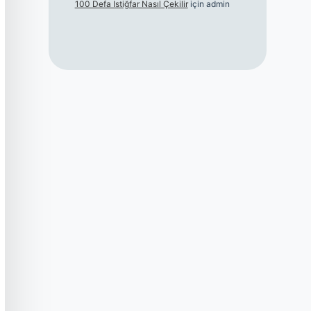
100 Defa Istiğfar Nasıl Çekilir
için
admin