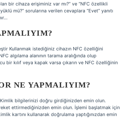
olan bir cihaza erişiminiz var mı?” ve “NFC özellikli
yüklü mü?” sorularına verilen cevaplara “Evet” yanıtı
nır…
APMALIYIM?
ştir Kullanmak istediğiniz cihazın NFC özelliğini
 NFC algılama alanının tarama aralığında olup
cu bir kılıf veya kapak varsa çıkarın ve NFC özelliğinin
OR NE YAPMALIYIM?
 Kimlik bilgilerinizi doğru girdiğinizden emin olun.
reket ettirmediğinizden emin olun. İşlemi başlatmak için
kimlik kartını kullanarak doğrulama yaptığınızdan emin