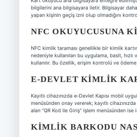
Kart okuyucu ana bilgisayara entegre edilmişti
bilgilerini ana bilgisayara iletir. Bilgisayar dah
yapan kişinin geçiş izni olup olmadığını kontro
NFC OKUYUCUSUNA KI
NFC kimlik taraması genellikle bir kimlik kar
nedeniyle kullanılan bu uygulama, basit, hızlı 
kullanılır. Bu özellik, erişim kontrolü ve ödeme 
E-DEVLET KIMLIK KA
Kayıtlı cihazınızda e-Devlet Kapısı mobil uyg
menüsünden onay vererek; kayıtlı cihazınızda 
alan “QR Kod ile Giriş” işlem menüsünden ise i
KIMLIK BARKODU NA