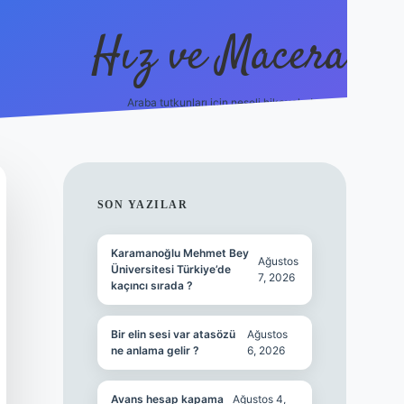
Hız ve Macera
Araba tutkunları için neşeli hikayeler!
hiltonbet güncel giriş
tulipbet
SIDEBAR
SON YAZILAR
Karamanoğlu Mehmet Bey
Ağustos
Üniversitesi Türkiye’de
7, 2026
kaçıncı sırada ?
Bir elin sesi var atasözü
Ağustos
ne anlama gelir ?
6, 2026
Avans hesap kapama
Ağustos 4,