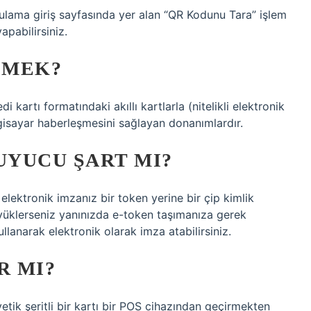
gulama giriş sayfasında yer alan “QR Kodunu Tara” işlem
pabilirsiniz.
EMEK?
kartı formatındaki akıllı kartlarla (nitelikli elektronik
 bilgisayar haberleşmesini sağlayan donanımlardır.
UYUCU ŞART MI?
elektronik imzanız bir token yerine bir çip kimlik
a yüklerseniz yanınızda e-token taşımanıza gerek
ullanarak elektronik olarak imza atabilirsiniz.
R MI?
tik şeritli bir kartı bir POS cihazından geçirmekten