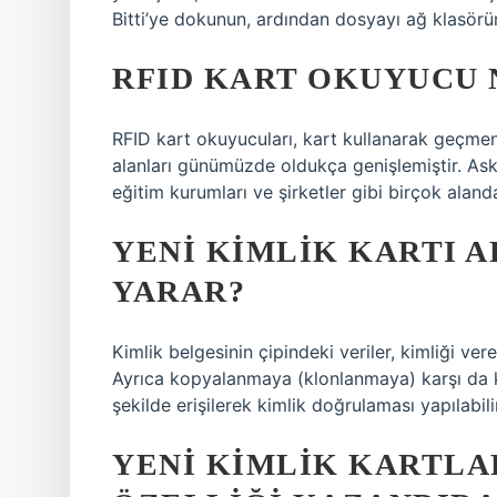
Bitti’ye dokunun, ardından dosyayı ağ klasör
RFID KART OKUYUCU 
RFID kart okuyucuları, kart kullanarak geçmen
alanları günümüzde oldukça genişlemiştir. Aske
eğitim kurumları ve şirketler gibi birçok aland
YENI KIMLIK KARTI A
YARAR?
Kimlik belgesinin çipindeki veriler, kimliği vere
Ayrıca kopyalanmaya (klonlanmaya) karşı da kor
şekilde erişilerek kimlik doğrulaması yapılabilir
YENI KIMLIK KARTLA