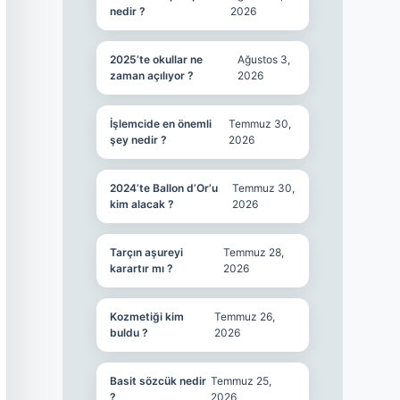
nedir ?
2026
2025’te okullar ne
Ağustos 3,
zaman açılıyor ?
2026
İşlemcide en önemli
Temmuz 30,
şey nedir ?
2026
2024’te Ballon d’Or’u
Temmuz 30,
kim alacak ?
2026
Tarçın aşureyi
Temmuz 28,
karartır mı ?
2026
Kozmetiği kim
Temmuz 26,
buldu ?
2026
Basit sözcük nedir
Temmuz 25,
?
2026