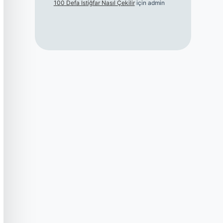
100 Defa Istiğfar Nasıl Çekilir
için
admin