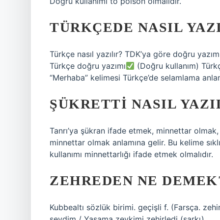
Doğru kullanımı to poison olmalıdır.
TÜRKÇEDE NASIL YAZ
Türkçe nasıl yazılır? TDK’ya göre doğru yazı
Türkçe doğru yazımı
(Doğru kullanım) Tür
“Merhaba” kelimesi Türkçe’de selamlama anlamı
ŞÜKRETTI NASIL YAZI
Tanrı’ya şükran ifade etmek, minnettar olmak, 
minnettar olmak anlamına gelir. Bu kelime sıklı
kullanımı minnettarlığı ifade etmek olmalıdır.
ZEHREDEN NE DEMEK
Kubbealtı sözlük birimi. geçişli f. (Farsça. zeh
sevdim / Yaşama zevkimi zehirledi (şarkı).