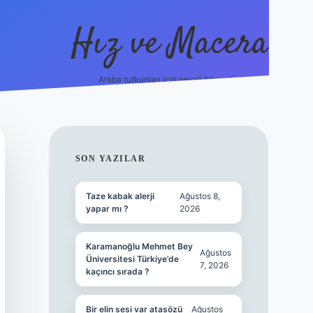
Hız ve Macera
Araba tutkunları için neşeli hikayeler!
hiltonbet gü
SIDEBAR
SON YAZILAR
Taze kabak alerji
Ağustos 8,
yapar mı ?
2026
Karamanoğlu Mehmet Bey
Ağustos
Üniversitesi Türkiye’de
7, 2026
kaçıncı sırada ?
Bir elin sesi var atasözü
Ağustos