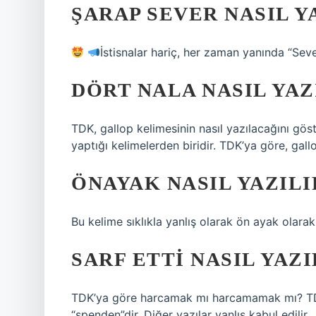
ŞARAP SEVER NASIL Y
İstisnalar hariç, her zaman yanında “Sever
DÖRT NALA NASIL YAZ
TDK, gallop kelimesinin nasıl yazılacağını göst
yaptığı kelimelerden biridir. TDK’ya göre, gal
ÖNAYAK NASIL YAZILI
Bu kelime sıklıkla yanlış olarak ön ayak olarak
SARF ETTI NASIL YAZI
TDK’ya göre harcamak mı harcamamak mı? TDK
“spenden”dir. Diğer yazılar yanlış kabul edilir.