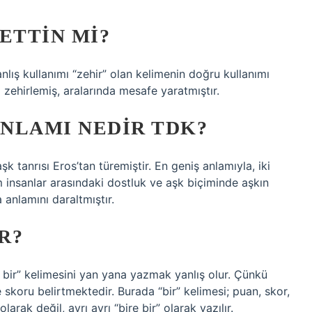
ETTIN MI?
lış kullanımı “zehir” olan kelimenin doğru kullanımı
ta zehirlemiş, aralarında mesafe yaratmıştır.
NLAMI NEDIR TDK?
k tanrısı Eros’tan türemiştir. En geniş anlamıyla, iki
üm insanlar arasındaki dostluk ve aşk biçiminde aşkın
anlamını daraltmıştır.
R?
re bir” kelimesini yan yana yazmak yanlış olur. Çünkü
e skoru belirtmektedir. Burada “bir” kelimesi; puan, skor,
larak değil, ayrı ayrı “bire bir” olarak yazılır.