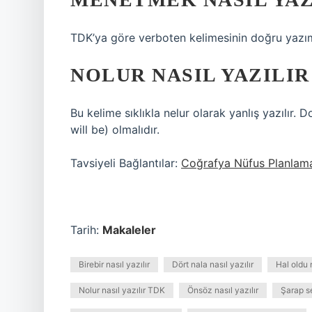
TDK’ya göre verboten kelimesinin doğru yazımı 
NOLUR NASIL YAZILIR
Bu kelime sıklıkla nelur olarak yanlış yazılır.
will be) olmalıdır.
Tavsiyeli Bağlantılar:
Coğrafya Nüfus Planlama
Tarih:
Makaleler
Birebir nasıl yazılır
Dört nala nasıl yazılır
Hal oldu 
Nolur nasıl yazılır TDK
Önsöz nasıl yazılır
Şarap se