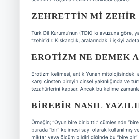
ZEHRETTIN MI ZEHIR 
Türk Dil Kurumu’nun (TDK) kılavuzuna göre, yan
“zehir”dir. Kıskançlık, aralarındaki ilişkiyi ade
EROTIZM NE DEMEK A
Erotizm kelimesi, antik Yunan mitolojisindeki aş
karşı cinsten bireyin cinsel yakınlığında ve t
tezahürlerini kapsar. Ancak bu kelime zamanla 
BIREBIR NASIL YAZILI
Örneğin; “Oyun bire bir bitti.” cümlesinde “bi
burada “bir” kelimesi sayı olarak kullanılmış v
miktar veya ölçüm bildirildiğinde bu “bire bir” o