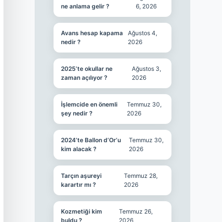
ne anlama gelir ?
6, 2026
Avans hesap kapama
Ağustos 4,
nedir ?
2026
2025’te okullar ne
Ağustos 3,
zaman açılıyor ?
2026
İşlemcide en önemli
Temmuz 30,
şey nedir ?
2026
2024’te Ballon d’Or’u
Temmuz 30,
kim alacak ?
2026
Tarçın aşureyi
Temmuz 28,
karartır mı ?
2026
Kozmetiği kim
Temmuz 26,
buldu ?
2026