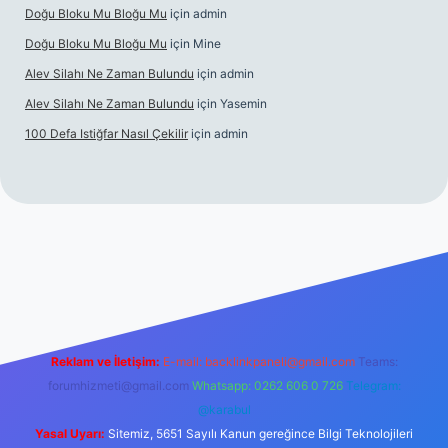
Doğu Bloku Mu Bloğu Mu
için
admin
Doğu Bloku Mu Bloğu Mu
için
Mine
Alev Silahı Ne Zaman Bulundu
için
admin
Alev Silahı Ne Zaman Bulundu
için
Yasemin
100 Defa Istiğfar Nasıl Çekilir
için
admin
güncel giriş
tulipbet.online
Reklam ve İletişim:
E-mail:
backlinkpaneli@gmail.com
Teams:
forumhizmeti@gmail.com
Whatsapp: 0262 606 0 726
Telegram:
@karabul
Yasal Uyarı:
Sitemiz, 5651 Sayılı Kanun gereğince Bilgi Teknolojileri