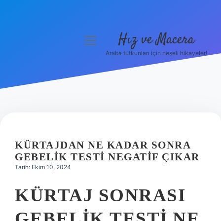
Hız ve Macera
menüyü
aç
Araba tutkunları için neşeli hikayeler!
Anasayfa
Gizlilik Politikası
Yasal Uyarı
Hakkımızda
KÜRTAJDAN NE KADAR SONRA
GEBELIK TESTI NEGATIF ÇIKAR
Tarih: Ekim 10, 2024
KÜRTAJ SONRASI
GEBELIK TESTI NE