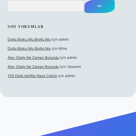
Arama
SON YORUMLAR
Doğu Bloku Mu Bloğu Mu
için
admin
Doğu Bloku Mu Bloğu Mu
için
Mine
Alev Silahı Ne Zaman Bulundu
için
admin
Alev Silahı Ne Zaman Bulundu
için
Yasemin
100 Defa Istiğfar Nasıl Çekilir
için
admin
güncel giriş
tulipbet.online