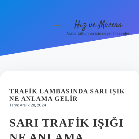
Hız ve Macera
menüyü
aç
Araba tutkunları için neşeli hikayeler!
Anasayfa
Gizlilik Politikası
Yasal Uyarı
Hakkımızda
TRAFIK LAMBASINDA SARI IŞIK
NE ANLAMA GELIR
Tarih: Aralık 28, 2024
SARI TRAFIK IŞIĞI
NE ANLAMA