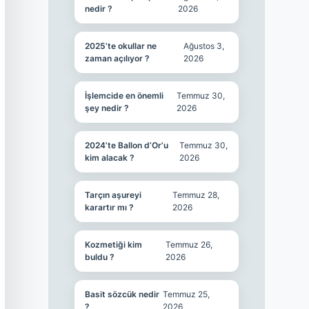
nedir ?
2026
2025’te okullar ne
Ağustos 3,
zaman açılıyor ?
2026
İşlemcide en önemli
Temmuz 30,
şey nedir ?
2026
2024’te Ballon d’Or’u
Temmuz 30,
kim alacak ?
2026
Tarçın aşureyi
Temmuz 28,
karartır mı ?
2026
Kozmetiği kim
Temmuz 26,
buldu ?
2026
Basit sözcük nedir
Temmuz 25,
?
2026