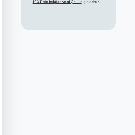
100 Defa Istiğfar Nasıl Çekilir
için
admin