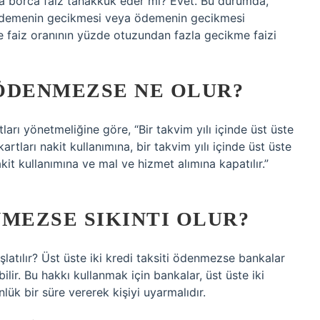
 borca ​​faiz tahakkuk eder mi? Evet. Bu durumda,
. Ödemenin gecikmesi veya ödemenin gecikmesi
 faiz oranının yüzde otuzundan fazla gecikme faizi
 ÖDENMEZSE NE OLUR?
ları yönetmeliğine göre, “Bir takvim yılı içinde üst üste
tları nakit kullanımına, bir takvim yılı içinde üst üste
it kullanımına ve mal ve hizmet alımına kapatılır.”
NMEZSE SIKINTI OLUR?
atılır? Üst üste iki kredi taksiti ödenmezse bankalar
lir. Bu hakkı kullanmak için bankalar, üst üste iki
ük bir süre vererek kişiyi uyarmalıdır.