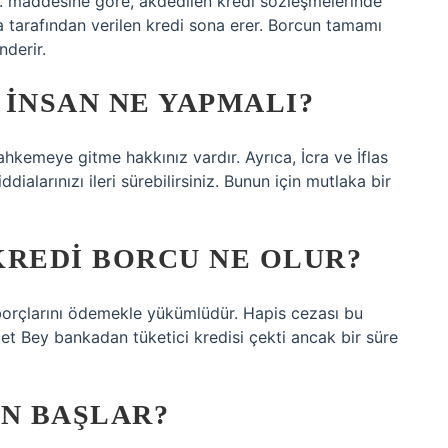
8. maddesine göre, akdedilen kredi sözleşmelerinde
a tarafından verilen kredi sona erer. Borcun tamamı
nderir.
 INSAN NE YAPMALI?
kemeye gitme hakkınız vardır. Ayrıca, İcra ve İflas
ialarınızı ileri sürebilirsiniz. Bunun için mutlaka bir
KREDI BORCU NE OLUR?
 borçlarını ödemekle yükümlüdür. Hapis cezası bu
 Bey bankadan tüketici kredisi çekti ancak bir süre
AN BAŞLAR?