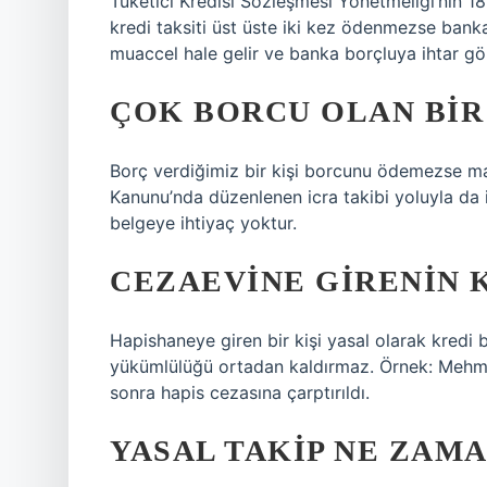
Tüketici Kredisi Sözleşmesi Yönetmeliği’nin 1
kredi taksiti üst üste iki kez ödenmezse bank
muaccel hale gelir ve banka borçluya ihtar gö
ÇOK BORCU OLAN BIR
Borç verdiğimiz bir kişi borcunu ödemezse mah
Kanunu’nda düzenlenen icra takibi yoluyla da idd
belgeye ihtiyaç yoktur.
CEZAEVINE GIRENIN 
Hapishaneye giren bir kişi yasal olarak kredi
yükümlülüğü ortadan kaldırmaz. Örnek: Mehmet
sonra hapis cezasına çarptırıldı.
YASAL TAKIP NE ZAM