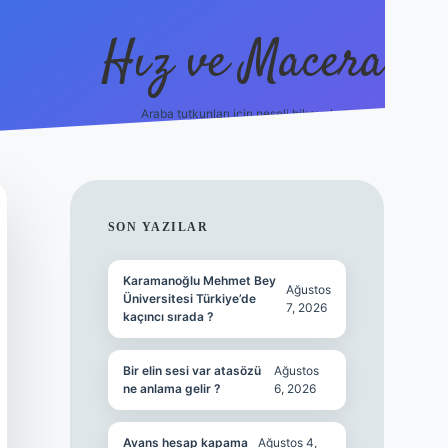
Hız ve Macera
Araba tutkunları için neşeli hikayeler!
hiltonbet gü
SIDEBAR
SON YAZILAR
Karamanoğlu Mehmet Bey
Ağustos
Üniversitesi Türkiye’de
7, 2026
kaçıncı sırada ?
Bir elin sesi var atasözü
Ağustos
ne anlama gelir ?
6, 2026
Avans hesap kapama
Ağustos 4,