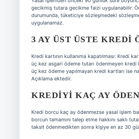
Yasal işlemden önceki 90 günlük süre boyunca
gecikmiş tutara gecikme faizi uygulanabilir
durumunda, tüketiciye sözleşmedeki sözleşme
uygulanamaz.
3 AY ÜST ÜSTE KREDI
Kredi kartının kullanıma kapatılması: Kredi kart
üç kez asgari ödeme tutarı ödenmeyen kredi kar
üç kez ödeme yapılmayan kredi kartları ise nak
Açıklama ektedir.
KREDIYI KAÇ AY ÖDE
Kredi borcu kaç ay ödenmezse yasal işlem başl
borcun tamamını talep etme hakkını saklı tutabi
taksit ödenmedikten sonra kişiye en az 30 günl