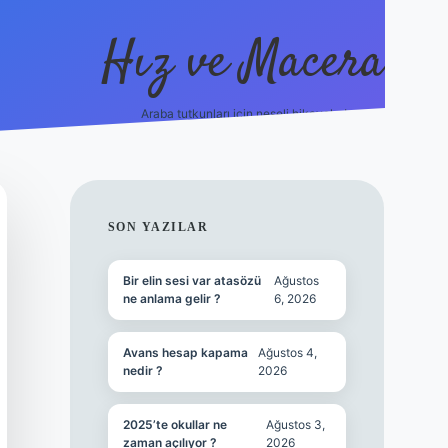
Hız ve Macera
Araba tutkunları için neşeli hikayeler!
hiltonbet güncel giriş
tulipbet.online
SIDEBAR
SON YAZILAR
Bir elin sesi var atasözü
Ağustos
ne anlama gelir ?
6, 2026
Avans hesap kapama
Ağustos 4,
nedir ?
2026
2025’te okullar ne
Ağustos 3,
zaman açılıyor ?
2026