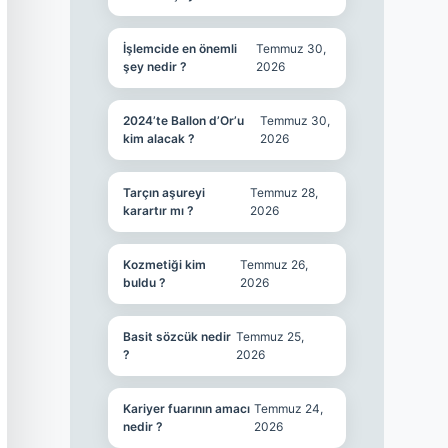
İşlemcide en önemli
Temmuz 30,
şey nedir ?
2026
2024’te Ballon d’Or’u
Temmuz 30,
kim alacak ?
2026
Tarçın aşureyi
Temmuz 28,
karartır mı ?
2026
Kozmetiği kim
Temmuz 26,
buldu ?
2026
Basit sözcük nedir
Temmuz 25,
?
2026
Kariyer fuarının amacı
Temmuz 24,
nedir ?
2026