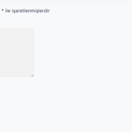
r
*
ile işaretlenmişlerdir