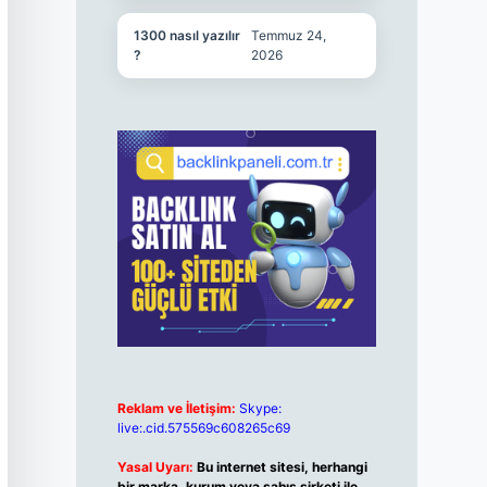
1300 nasıl yazılır
Temmuz 24,
?
2026
Reklam ve İletişim:
Skype:
live:.cid.575569c608265c69
Yasal Uyarı:
Bu internet sitesi, herhangi
bir marka, kurum veya şahıs şirketi ile