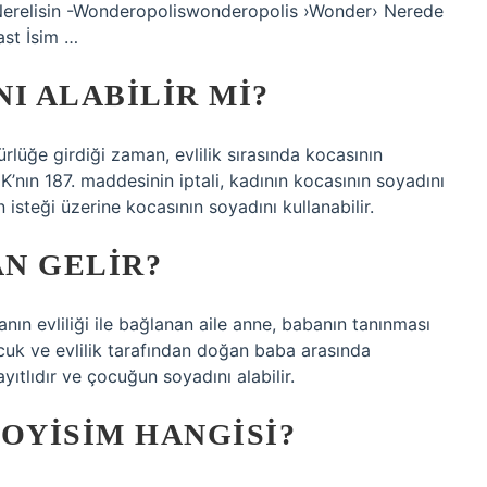
. Nerelisin -Wonderopoliswonderopolis ›Wonder› Nerede
st İsim …
NI ALABILIR MI?
ürlüğe girdiği zaman, evlilik sırasında kocasının
’nın 187. maddesinin iptali, kadının kocasının soyadını
isteği üzerine kocasının soyadını kullanabilir.
N GELIR?
ın evliliği ile bağlanan aile anne, babanın tanınması
çocuk ve evlilik tarafından doğan baba arasında
ıtlıdır ve çocuğun soyadını alabilir.
OYISIM HANGISI?