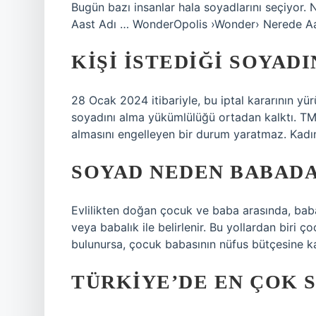
Bugün bazı insanlar hala soyadlarını seçiyor
Aast Adı … WonderOpolis ›Wonder› Nerede Aa
KIŞI ISTEDIĞI SOYADI
28 Ocak 2024 itibariyle, bu iptal kararının yür
soyadını alma yükümlülüğü ortadan kalktı. TMK
almasını engelleyen bir durum yaratmaz. Kadın 
SOYAD NEDEN BABADA
Evlilikten doğan çocuk ve baba arasında, baban
veya babalık ile belirlenir. Bu yollardan biri 
bulunursa, çocuk babasının nüfus bütçesine kay
TÜRKIYE’DE EN ÇOK S