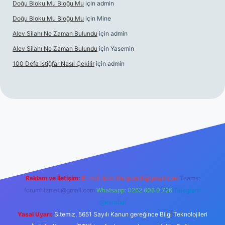
Doğu Bloku Mu Bloğu Mu
için
admin
Doğu Bloku Mu Bloğu Mu
için
Mine
Alev Silahı Ne Zaman Bulundu
için
admin
Alev Silahı Ne Zaman Bulundu
için
Yasemin
100 Defa Istiğfar Nasıl Çekilir
için
admin
online
Reklam ve İletişim:
E-mail:
backlinkpaneli@gmail.com
Teams:
forumhizmeti@gmail.com
Whatsapp: 0262 606 0 726
Telegram:
@karabul
Yasal Uyarı:
Sitemiz, 5651 Sayılı Kanun gereğince Bilgi Teknolojileri