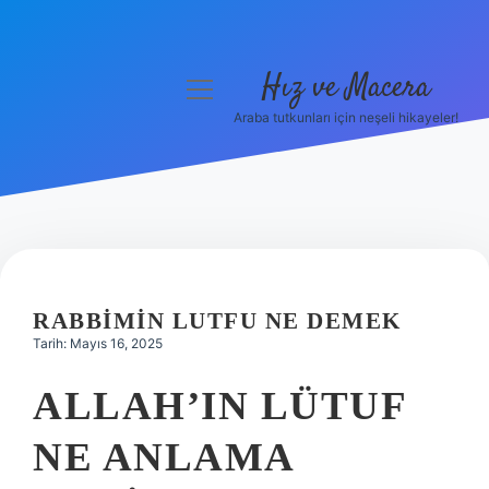
Hız ve Macera
menüyü
aç
Araba tutkunları için neşeli hikayeler!
Anasayfa
Gizlilik Politikası
Yasal Uyarı
Hakkımızda
RABBIMIN LUTFU NE DEMEK
Tarih: Mayıs 16, 2025
ALLAH’IN LÜTUF
NE ANLAMA