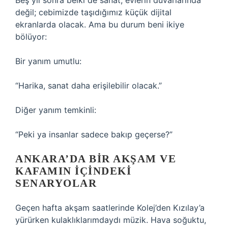
Beş yıl sonra belki de sanat, evlerin duvarlarında
değil; cebimizde taşıdığımız küçük dijital
ekranlarda olacak. Ama bu durum beni ikiye
bölüyor:
Bir yanım umutlu:
“Harika, sanat daha erişilebilir olacak.”
Diğer yanım temkinli:
“Peki ya insanlar sadece bakıp geçerse?”
ANKARA’DA BIR AKŞAM VE
KAFAMIN İÇINDEKI
SENARYOLAR
Geçen hafta akşam saatlerinde Kolej’den Kızılay’a
yürürken kulaklıklarımdaydı müzik. Hava soğuktu,