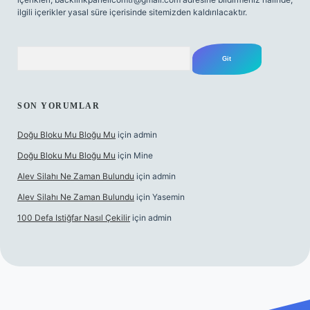
ilgili içerikler yasal süre içerisinde sitemizden kaldırılacaktır.
Arama
SON YORUMLAR
Doğu Bloku Mu Bloğu Mu
için
admin
Doğu Bloku Mu Bloğu Mu
için
Mine
Alev Silahı Ne Zaman Bulundu
için
admin
Alev Silahı Ne Zaman Bulundu
için
Yasemin
100 Defa Istiğfar Nasıl Çekilir
için
admin
l giriş
tulipbet.online