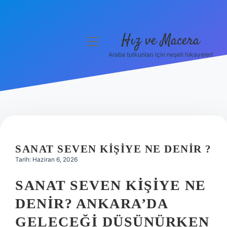
Hız ve Macera
menüyü
aç
Araba tutkunları için neşeli hikayeler!
Anasayfa
Gizlilik Politikası
Yasal Uyarı
Hakkımızda
SANAT SEVEN KIŞIYE NE DENIR ?
Tarih: Haziran 6, 2026
SANAT SEVEN KIŞIYE NE
DENIR? ANKARA’DA
GELECEĞI DÜŞÜNÜRKEN