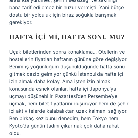
arasında yürümek, şehrin sessizliği ve sakinliği
bana tarif edilemez bir huzur vermişti. Yani bütçe
dostu bir yolculuk için biraz soğukla barışmak
gerekiyor.
HAFTA İÇI MI, HAFTA SONU MU?
Uçak biletlerinden sonra konaklama… Otellerin ve
hostellerin fiyatları haftanın gününe göre değişiyor.
Benim iş yoğunluğum düşünüldüğünde hafta sonu
gitmek cazip gelmiyor çünkü İstanbul’da hafta içi
izin almak daha kolay. Ama işten izin almak
konusunda esnek olanlar, hafta içi Japonya’ya
uçmayı düşünebilir. Pazartesi’den Perşembe’ye
uçmak, hem bilet fiyatlarını düşürüyor hem de şehir
içi aktivitelerde kalabalıktan uzak kalmanı sağlıyor.
Ben birkaç kez bunu denedim, hem Tokyo hem
Kyoto’da günün tadını çıkarmak çok daha rahat
oldu.