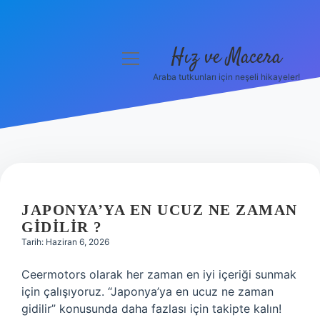
Hız ve Macera
menüyü
aç
Araba tutkunları için neşeli hikayeler!
Anasayfa
Gizlilik Politikası
Yasal Uyarı
Hakkımızda
JAPONYA’YA EN UCUZ NE ZAMAN
GIDILIR ?
Tarih: Haziran 6, 2026
Ceermotors olarak her zaman en iyi içeriği sunmak
için çalışıyoruz. “Japonya’ya en ucuz ne zaman
gidilir” konusunda daha fazlası için takipte kalın!