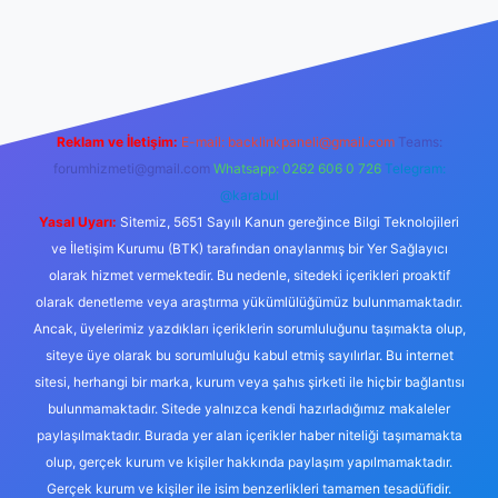
l giriş
tulipbet.online
Reklam ve İletişim:
E-mail:
backlinkpaneli@gmail.com
Teams:
forumhizmeti@gmail.com
Whatsapp: 0262 606 0 726
Telegram:
@karabul
Yasal Uyarı:
Sitemiz, 5651 Sayılı Kanun gereğince Bilgi Teknolojileri
ve İletişim Kurumu (BTK) tarafından onaylanmış bir Yer Sağlayıcı
olarak hizmet vermektedir. Bu nedenle, sitedeki içerikleri proaktif
olarak denetleme veya araştırma yükümlülüğümüz bulunmamaktadır.
Ancak, üyelerimiz yazdıkları içeriklerin sorumluluğunu taşımakta olup,
siteye üye olarak bu sorumluluğu kabul etmiş sayılırlar. Bu internet
sitesi, herhangi bir marka, kurum veya şahıs şirketi ile hiçbir bağlantısı
bulunmamaktadır. Sitede yalnızca kendi hazırladığımız makaleler
paylaşılmaktadır. Burada yer alan içerikler haber niteliği taşımamakta
olup, gerçek kurum ve kişiler hakkında paylaşım yapılmamaktadır.
Gerçek kurum ve kişiler ile isim benzerlikleri tamamen tesadüfidir.