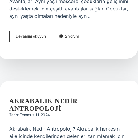
Avantajları Ayni yaşlı meşcere, çocukların gelişimini
desteklemek için çeşitli avantajlar sağlar. Çocuklar,
aynı yaşta olmaları nedeniyle aynı…
Ayni
Devamını okuyun
2 Yorum
yasli
meşcere
nedir
AKRABALIK NEDIR
ANTROPOLOJI
Tarih: Temmuz 11, 2024
Akrabalık Nedir Antropoloji? Akrabalık herkesin
aile içinde kendilerinden gelenleri tanımlamak için