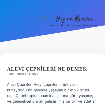
Hız ve Macera
menüyü
aç
Araba tutkunları için neşeli hikayeler!
Anasayfa
Gizlilik Politikası
Yasal Uyarı
HIZ
Hakkımızda
VE
ALEVI ÇEPNILERI NE DEMEK
Tarih: Temmuz 18, 2024
MACERA
Alevi Çepnileri Alevi çepnileri, Türkiye’nin
YAZILAR
kuzeydoğu bölgesinde yaşayan bir etnik grubu
olan Çepni toplumunun inançlarına göre yaşamış
ve geleneksel olarak geliştirilmiş bir örf ve adetler