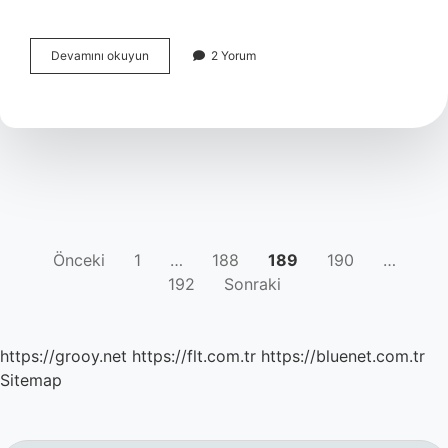
Barçın
Devamını okuyun
2 Yorum
com
nedir
YAZI
Önceki
1
…
188
189
190
…
192
Sonraki
SAYFALAMASI
https://grooy.net
https://flt.com.tr
https://bluenet.com.tr
Sitemap