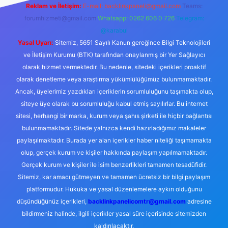
Reklam ve İletişim:
E-mail:
backlinkpaneli@gmail.com
Teams:
forumhizmeti@gmail.com
Whatsapp: 0262 606 0 726
Telegram:
@karabul
Yasal Uyarı:
Sitemiz, 5651 Sayılı Kanun gereğince Bilgi Teknolojileri
ve İletişim Kurumu (BTK) tarafından onaylanmış bir Yer Sağlayıcı
olarak hizmet vermektedir. Bu nedenle, sitedeki içerikleri proaktif
olarak denetleme veya araştırma yükümlülüğümüz bulunmamaktadır.
Ancak, üyelerimiz yazdıkları içeriklerin sorumluluğunu taşımakta olup,
siteye üye olarak bu sorumluluğu kabul etmiş sayılırlar. Bu internet
sitesi, herhangi bir marka, kurum veya şahıs şirketi ile hiçbir bağlantısı
bulunmamaktadır. Sitede yalnızca kendi hazırladığımız makaleler
paylaşılmaktadır. Burada yer alan içerikler haber niteliği taşımamakta
olup, gerçek kurum ve kişiler hakkında paylaşım yapılmamaktadır.
Gerçek kurum ve kişiler ile isim benzerlikleri tamamen tesadüfidir.
Sitemiz, kar amacı gütmeyen ve tamamen ücretsiz bir bilgi paylaşım
platformudur. Hukuka ve yasal düzenlemelere aykırı olduğunu
düşündüğünüz içerikleri,
backlinkpanelicomtr@gmail.com
adresine
bildirmeniz halinde, ilgili içerikler yasal süre içerisinde sitemizden
kaldırılacaktır.