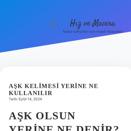
Hız ve Macera
menüyü
aç
Araba tutkunları için neşeli hikayeler!
Anasayfa
Gizlilik Politikası
Yasal Uyarı
Hakkımızda
AŞK KELIMESI YERINE NE
KULLANILIR
Tarih: Eylül 14, 2024
AŞK OLSUN
YERINE NE DENIR?