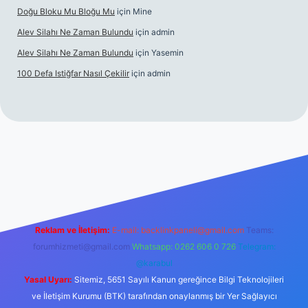
Doğu Bloku Mu Bloğu Mu
için
Mine
Alev Silahı Ne Zaman Bulundu
için
admin
Alev Silahı Ne Zaman Bulundu
için
Yasemin
100 Defa Istiğfar Nasıl Çekilir
için
admin
 giriş
tulipbet.online
Reklam ve İletişim:
E-mail:
backlinkpaneli@gmail.com
Teams:
forumhizmeti@gmail.com
Whatsapp: 0262 606 0 726
Telegram:
@karabul
Yasal Uyarı:
Sitemiz, 5651 Sayılı Kanun gereğince Bilgi Teknolojileri
ve İletişim Kurumu (BTK) tarafından onaylanmış bir Yer Sağlayıcı