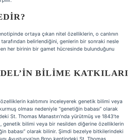
pılır.
EDIR?
enotipinde ortaya çıkan nitel özelliklerin, o canlının
tarafından belirlendiğini, genlerin bir sonraki nesle
inden her birinin bir gamet hücresinde bulunduğunu
EL’IN BILIME KATKILARI
zelliklerin kalıtımını inceleyerek genetik bilimi veya
nı kurmuş olması nedeniyle “genetiğin babası” olarak
indeki St. Thomas Manastırı’nda yürütmüş ve 1843’te
enetik bilimi veya bir nesilden diğerine özelliklerin
n babası” olarak bilinir. Şimdi bezelye bitkilerindeki
asını Avusturya’nın Brno kentindeki St. Thomas