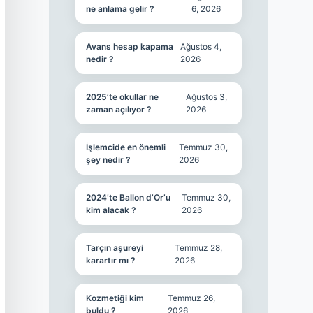
ne anlama gelir ?
6, 2026
Avans hesap kapama
Ağustos 4,
nedir ?
2026
2025’te okullar ne
Ağustos 3,
zaman açılıyor ?
2026
İşlemcide en önemli
Temmuz 30,
şey nedir ?
2026
2024’te Ballon d’Or’u
Temmuz 30,
kim alacak ?
2026
Tarçın aşureyi
Temmuz 28,
karartır mı ?
2026
Kozmetiği kim
Temmuz 26,
buldu ?
2026