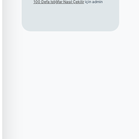
100 Defa Istiğfar Nasıl Çekilir
için
admin