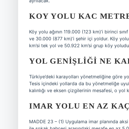
ayrılacak.
KOY YOLU KAC METR
Köy yolu ağının 119.000 (123 km)’i birinci sınıf 
ve 30.000 (877 km)’i şehir içi yoldur. Köy yol
km’si tek yol ve 50.922 km’si grup köy yoludu
YOL GENIŞLIĞI NE K
Türkiye’deki karayolları yönetmeliğine göre yol
Tesis içindeki yollarda da bu yönetmeliğe uyulm
kalınlığı ve eksen çizgilerinin mesafesi, o yol k
IMAR YOLU EN AZ KA
MADDE 23 – (1) Uygulama imar planında aksi b
ile sokak bahçesi arasındaki mesafe en az 5,00