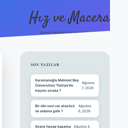
Hız ve Macera
Araba tutkunları için neşeli hikayeler!
hiltonbet g
SIDEBAR
SON YAZILAR
Karamanoğlu Mehmet Bey
Ağustos
Üniversitesi Türkiye’de
7, 2026
kaçıncı sırada ?
Bir elin sesi var atasözü
Ağustos
ne anlama gelir ?
6, 2026
Avans hesap kapama
Ağustos 4,