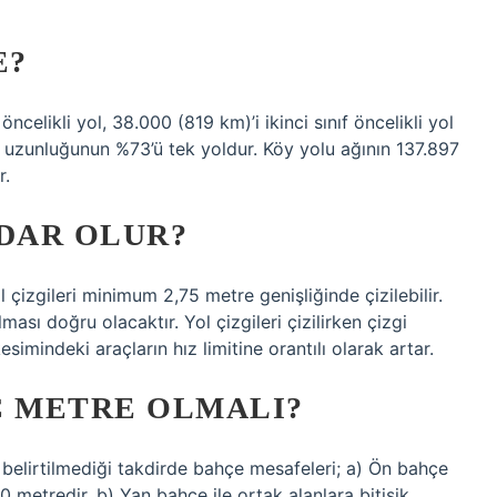
E?
öncelikli yol, 38.000 (819 km)’i ikinci sınıf öncelikli yol
u uzunluğunun %73’ü tek yoldur. Köy yolu ağının 137.897
r.
ADAR OLUR?
 çizgileri minimum 2,75 metre genişliğinde çizilebilir.
ası doğru olacaktır. Yol çizgileri çizilirken çizgi
esimindeki araçların hız limitine orantılı olarak artar.
Ç METRE OLMALI?
elirtilmediği takdirde bahçe mesafeleri; a) Ön bahçe
 metredir. b) Yan bahçe ile ortak alanlara bitişik