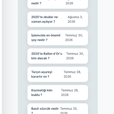
nedir ?
2026
2025’te okullar ne
Ağustos 3,
zaman açılıyor ?
2026
İşlemcide en önemli
Temmuz 30,
şey nedir ?
2026
2024’te Ballon d’Or’u
Temmuz 30,
kim alacak ?
2026
Tarçın aşureyi
Temmuz 28,
karartır mı ?
2026
Kozmetiği kim
Temmuz 26,
buldu ?
2026
Basit sözcük nedir
Temmuz 25,
?
2026