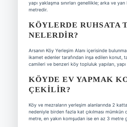
yapı yaklaşma sınırları genellikle; arka ve y
metredir.
KÖYLERDE RUHSATA T
NELERDIR?
Arsanın Köy Yerleşim Alanı içerisinde bulunma
ikamet edenler tarafından inşa edilen konut, t
camileri ve benzeri köy topluluk yapıları, yapı
KÖYDE EV YAPMAK K
ÇEKILIR?
Köy ve mezraların yerleşim alanlarında 2 katt
nedeniyle birden fazla kat çıkılması mümkün d
metre, en yakın komşudan ise en az 3 metre ger