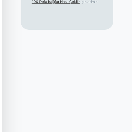
100 Defa Istiğfar Nasıl Çekilir
için
admin