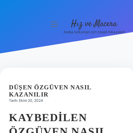
Hız ve Macera
menüyü
aç
Araba tutkunları için neşeli hikayeler!
Anasayfa
Gizlilik Politikası
Yasal Uyarı
Hakkımızda
DÜŞEN ÖZGÜVEN NASIL
KAZANILIR
Tarih: Ekim 20, 2024
KAYBEDILEN
ÖZGÜVEN NASIL