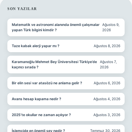
SIDEBAR
SON YAZILAR
Matematik ve astronomi alanında önemli çalışmalar
Ağustos 9,
yapan Türk bilgini kimdir ?
2026
Taze kabak alerji yapar mı ?
Ağustos 8, 2026
Karamanoğlu Mehmet Bey Üniversitesi Türkiye’de
Ağustos 7,
kaçıncı sırada ?
2026
Bir elin sesi var atasözü ne anlama gelir ?
Ağustos 6, 2026
Avans hesap kapama nedir ?
Ağustos 4, 2026
2025’te okullar ne zaman açılıyor ?
Ağustos 3, 2026
İşlemcide en önemli şey nedir ?
Temmuz 30, 2026