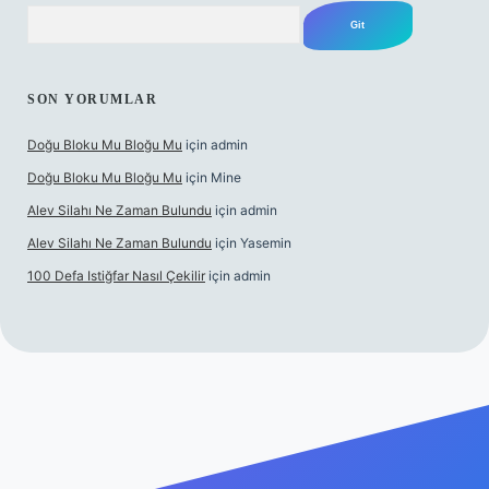
Arama
SON YORUMLAR
Doğu Bloku Mu Bloğu Mu
için
admin
Doğu Bloku Mu Bloğu Mu
için
Mine
Alev Silahı Ne Zaman Bulundu
için
admin
Alev Silahı Ne Zaman Bulundu
için
Yasemin
100 Defa Istiğfar Nasıl Çekilir
için
admin
ncel giriş
tulipbet.online