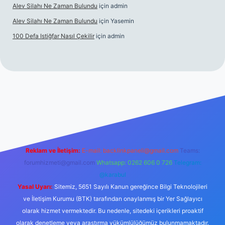
Alev Silahı Ne Zaman Bulundu
için
admin
Alev Silahı Ne Zaman Bulundu
için
Yasemin
100 Defa Istiğfar Nasıl Çekilir
için
admin
t güncel giriş
tulipbet.online
Reklam ve İletişim:
E-mail:
backlinkpaneli@gmail.com
Teams:
forumhizmeti@gmail.com
Whatsapp: 0262 606 0 726
Telegram:
@karabul
Yasal Uyarı:
Sitemiz, 5651 Sayılı Kanun gereğince Bilgi Teknolojileri
ve İletişim Kurumu (BTK) tarafından onaylanmış bir Yer Sağlayıcı
olarak hizmet vermektedir. Bu nedenle, sitedeki içerikleri proaktif
olarak denetleme veya araştırma yükümlülüğümüz bulunmamaktadır.