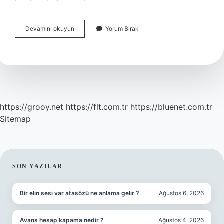
Düşen
Devamını okuyun
Yorum Bırak
Özgüven
Nasıl
Kazanılır
https://grooy.net
https://flt.com.tr
https://bluenet.com.tr
Sitemap
SIDEBAR
SON YAZILAR
Bir elin sesi var atasözü ne anlama gelir ?
Ağustos 6, 2026
Avans hesap kapama nedir ?
Ağustos 4, 2026