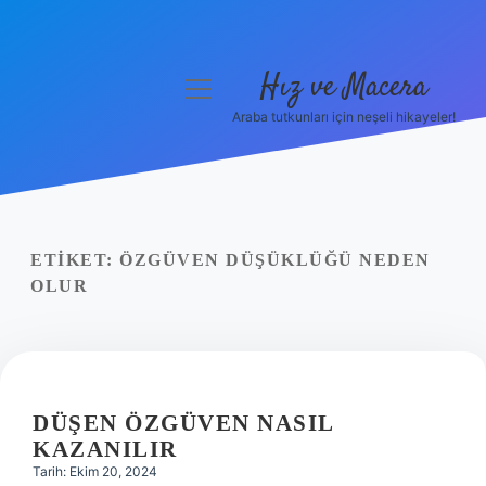
Hız ve Macera
menüyü
aç
Araba tutkunları için neşeli hikayeler!
Anasayfa
Gizlilik Politikası
Yasal Uyarı
ETIKET:
ÖZGÜVEN DÜŞÜKLÜĞÜ NEDEN
OLUR
Hakkımızda
DÜŞEN ÖZGÜVEN NASIL
KAZANILIR
Tarih: Ekim 20, 2024