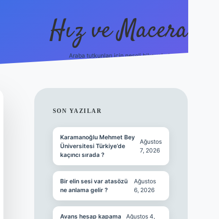
Hız ve Macera
Araba tutkunları için neşeli hikayeler!
hiltonbet güncel giriş
tulipb
SIDEBAR
SON YAZILAR
Karamanoğlu Mehmet Bey
Ağustos
Üniversitesi Türkiye’de
7, 2026
kaçıncı sırada ?
Bir elin sesi var atasözü
Ağustos
ne anlama gelir ?
6, 2026
Avans hesap kapama
Ağustos 4,