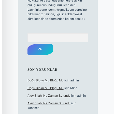
Hukuka ve yasal düzenlemelere aykırı
olduğunu düşündüğünüz içerikleri,
backlinkpanelicomtr@gmail.com
adresine
bildirmeniz halinde, ilgili içerikler yasal
süre içerisinde sitemizden kaldırılacaktır.
Arama
SON YORUMLAR
Doğu Bloku Mu Bloğu Mu
için
admin
Doğu Bloku Mu Bloğu Mu
için
Mine
Alev Silahı Ne Zaman Bulundu
için
admin
Alev Silahı Ne Zaman Bulundu
için
Yasemin