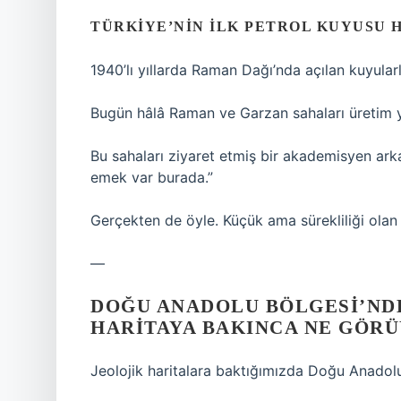
TÜRKIYE’NIN ILK PETROL KUYUSU 
1940’lı yıllarda Raman Dağı’nda açılan kuyularl
Bugün hâlâ Raman ve Garzan sahaları üretim y
Bu sahaları ziyaret etmiş bir akademisyen ark
emek var burada.”
Gerçekten de öyle. Küçük ama sürekliliği olan
—
DOĞU ANADOLU BÖLGESI’NDE
HARITAYA BAKINCA NE GÖR
Jeolojik haritalara baktığımızda Doğu Anadolu