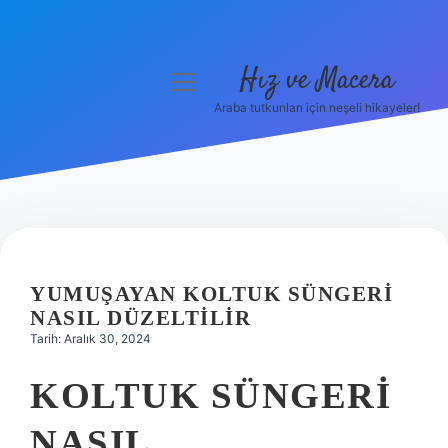
Hız ve Macera
menüyü
aç
Araba tutkunları için neşeli hikayeler!
Anasayfa
Gizlilik Politikası
Yasal Uyarı
Hakkımızda
YUMUŞAYAN KOLTUK SÜNGERI
NASIL DÜZELTILIR
Tarih: Aralık 30, 2024
KOLTUK SÜNGERI
NASIL