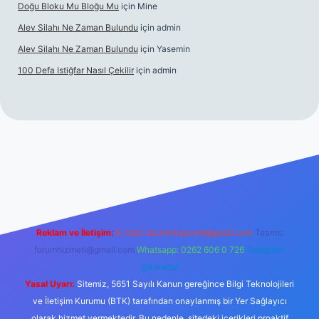
Doğu Bloku Mu Bloğu Mu
için
Mine
Alev Silahı Ne Zaman Bulundu
için
admin
Alev Silahı Ne Zaman Bulundu
için
Yasemin
100 Defa Istiğfar Nasıl Çekilir
için
admin
güncel giriş
tulipbet.online
Reklam ve İletişim:
E-mail:
backlinkpaneli@gmail.com
Teams:
forumhizmeti@gmail.com
Whatsapp: 0262 606 0 726
Telegram:
@karabul
Yasal Uyarı:
Sitemiz, 5651 Sayılı Kanun gereğince Bilgi Teknolojileri
ve İletişim Kurumu (BTK) tarafından onaylanmış bir Yer Sağlayıcı
olarak hizmet vermektedir. Bu nedenle, sitedeki içerikleri proaktif