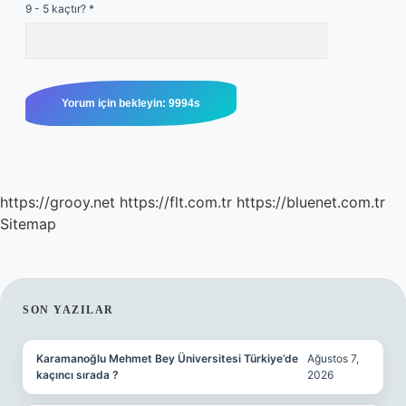
9 - 5 kaçtır?
*
https://grooy.net
https://flt.com.tr
https://bluenet.com.tr
Sitemap
SIDEBAR
SON YAZILAR
Karamanoğlu Mehmet Bey Üniversitesi Türkiye’de
Ağustos 7,
kaçıncı sırada ?
2026