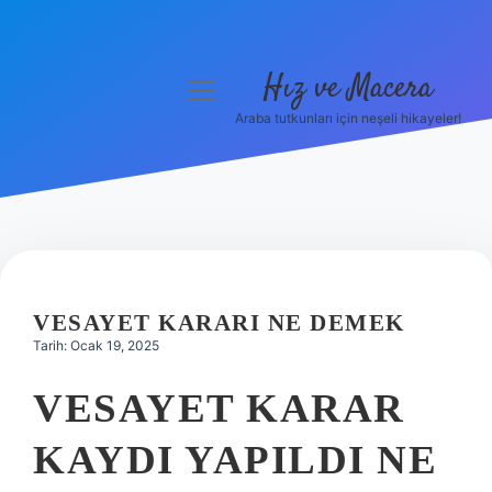
Hız ve Macera
menüyü
aç
Araba tutkunları için neşeli hikayeler!
Anasayfa
Gizlilik Politikası
Yasal Uyarı
Hakkımızda
VESAYET KARARI NE DEMEK
Tarih: Ocak 19, 2025
VESAYET KARAR
KAYDI YAPILDI NE