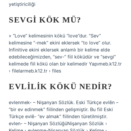
yetiştiriciliği
SEVGI KÖK MÜ?
» “Love” kelimesinin kökü “love”dur. “Sev”
kelimesine “-mek” ekini eklersek “to love” olur.
Infinitive ekini eklersek anlamlı bir kelime elde
edebileceğimizden, “sev-” fiil köküdür ve “sevgi”
kelimede fiil kökü olan bir kelimedir Yapımeb.k12.tr
› filelarmeb.k12.tr › files
EVLILIK KÖKÜ NEDIR?
evlenmek- – Nişanyan Sözlük. Eski Türkçe evlēn –
“bir ev edinmek” fiilinden gelişmiştir. Bu fiil Eski
Türkçe evlē- “ev almak” fiilinden türetilmiştir.
evlen- – Nişanyan SözlüğüNişanyan Sözlük ›
Kelime › evlenme-Nişanyan Sözlük › Kelime ›