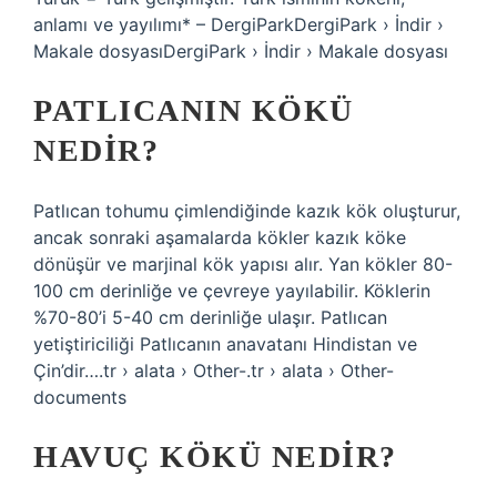
anlamı ve yayılımı* – DergiParkDergiPark › İndir ›
Makale dosyasıDergiPark › İndir › Makale dosyası
PATLICANIN KÖKÜ
NEDIR?
Patlıcan tohumu çimlendiğinde kazık kök oluşturur,
ancak sonraki aşamalarda kökler kazık köke
dönüşür ve marjinal kök yapısı alır. Yan kökler 80-
100 cm derinliğe ve çevreye yayılabilir. Köklerin
%70-80’i 5-40 cm derinliğe ulaşır. Patlıcan
yetiştiriciliği Patlıcanın anavatanı Hindistan ve
Çin’dir….tr › alata › Other-.tr › alata › Other-
documents
HAVUÇ KÖKÜ NEDIR?