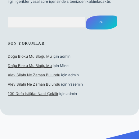
ilgili içerikler yasal süre içerisinde sitemizden kaldırılacaktır.
Arama
SON YORUMLAR
Doğu Bloku Mu Bloğu Mu
için
admin
Doğu Bloku Mu Bloğu Mu
için
Mine
Alev Silahı Ne Zaman Bulundu
için
admin
Alev Silahı Ne Zaman Bulundu
için
Yasemin
100 Defa Istiğfar Nasıl Çekilir
için
admin
 giriş
tulipbet.online