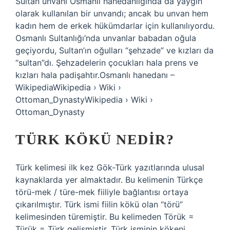
Sultan unvanı Osmanlı hanedanlığında da yaygın
olarak kullanılan bir unvandı; ancak bu unvan hem
kadın hem de erkek hükümdarlar için kullanılıyordu.
Osmanlı Sultanlığı’nda unvanlar babadan oğula
geçiyordu, Sultan’ın oğulları “şehzade” ve kızları da
“sultan”dı. Şehzadelerin çocukları hala prens ve
kızları hala padişahtır.Osmanlı hanedanı –
WikipediaWikipedia › Wiki ›
Ottoman_DynastyWikipedia › Wiki ›
Ottoman_Dynasty
TÜRK KÖKÜ NEDIR?
Türk kelimesi ilk kez Gök-Türk yazıtlarında ulusal
kaynaklarda yer almaktadır. Bu kelimenin Türkçe
törü-mek / türe-mek fiiliyle bağlantısı ortaya
çıkarılmıştır. Türk ismi fiilin kökü olan “törü”
kelimesinden türemiştir. Bu kelimeden Törük =
Türük = Türk gelişmiştir. Türk isminin kökeni,