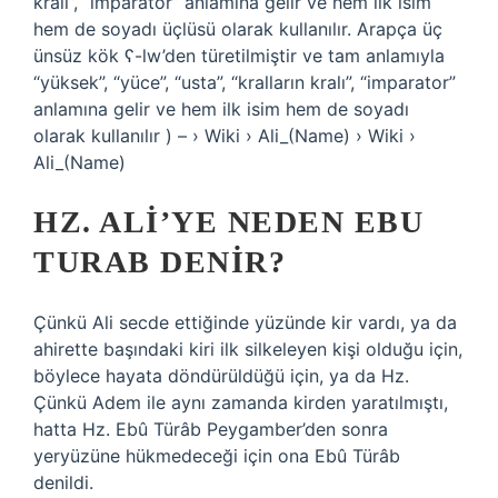
kralı”, “imparator” anlamına gelir ve hem ilk isim
hem de soyadı üçlüsü olarak kullanılır. Arapça üç
ünsüz kök ʕ-lw’den türetilmiştir ve tam anlamıyla
“yüksek”, “yüce”, “usta”, “kralların kralı”, “imparator”
anlamına gelir ve hem ilk isim hem de soyadı
olarak kullanılır ) – › Wiki › Ali_(Name) › Wiki ›
Ali_(Name)
HZ. ALI’YE NEDEN EBU
TURAB DENIR?
Çünkü Ali secde ettiğinde yüzünde kir vardı, ya da
ahirette başındaki kiri ilk silkeleyen kişi olduğu için,
böylece hayata döndürüldüğü için, ya da Hz.
Çünkü Adem ile aynı zamanda kirden yaratılmıştı,
hatta Hz. Ebû Türâb Peygamber’den sonra
yeryüzüne hükmedeceği için ona Ebû Türâb
denildi.