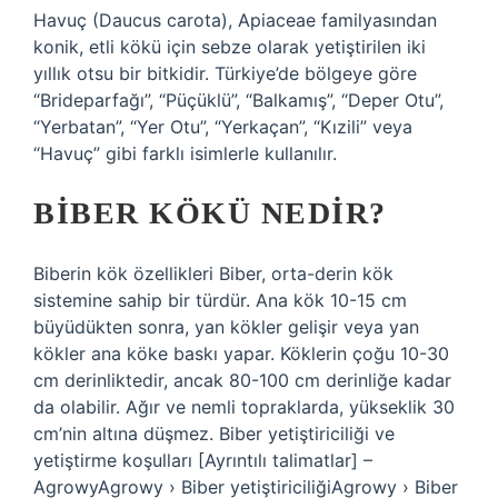
Havuç (Daucus carota), Apiaceae familyasından
konik, etli kökü için sebze olarak yetiştirilen iki
yıllık otsu bir bitkidir. Türkiye’de bölgeye göre
“Brideparfağı”, “Püçüklü”, “Balkamış”, “Deper Otu”,
“Yerbatan”, “Yer Otu”, “Yerkaçan”, “Kızili” veya
“Havuç” gibi farklı isimlerle kullanılır.
BIBER KÖKÜ NEDIR?
Biberin kök özellikleri Biber, orta-derin kök
sistemine sahip bir türdür. Ana kök 10-15 cm
büyüdükten sonra, yan kökler gelişir veya yan
kökler ana köke baskı yapar. Köklerin çoğu 10-30
cm derinliktedir, ancak 80-100 cm derinliğe kadar
da olabilir. Ağır ve nemli topraklarda, yükseklik 30
cm’nin altına düşmez. Biber yetiştiriciliği ve
yetiştirme koşulları [Ayrıntılı talimatlar] –
AgrowyAgrowy › Biber yetiştiriciliğiAgrowy › Biber