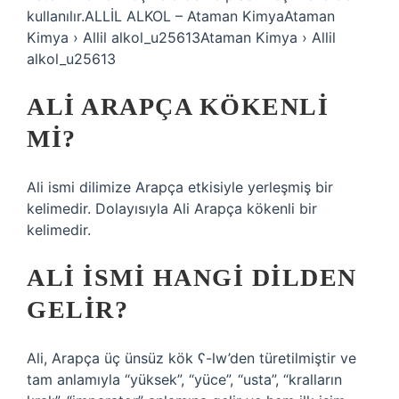
kullanılır.ALLİL ALKOL – Ataman KimyaAtaman
Kimya › Allil alkol_u25613Ataman Kimya › Allil
alkol_u25613
ALI ARAPÇA KÖKENLI
MI?
Ali ismi dilimize Arapça etkisiyle yerleşmiş bir
kelimedir. Dolayısıyla Ali Arapça kökenli bir
kelimedir.
ALI ISMI HANGI DILDEN
GELIR?
Ali, Arapça üç ünsüz kök ʕ-lw’den türetilmiştir ve
tam anlamıyla “yüksek”, “yüce”, “usta”, “kralların