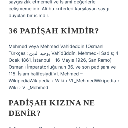
saygısızlık etmemeli ve İslami değerlerle
çelişmemelidir. Ali bu kriterleri karşılayan saygı
duyulan bir isimdir.
36 PADIŞAH KIMDIR?
Mehmed veya Mehmed Vahideddin (Osmanlı
Türkçesi: وحيد الدين, Vahîdüddîn, Mehmed-i Sadis; 4
Ocak 1861, İstanbul – 16 Mayıs 1926, San Remo)
Osmanlı İmparatorluğu’nun 36. ve son padişahı ve
115. İslam halifesiydi.VI. Mehmed –
WikipediaWikipedia › Wiki › VI._MehmedWikipedia ›
Wiki › VI._Mehmed
PADIŞAH KIZINA NE
DENIR?