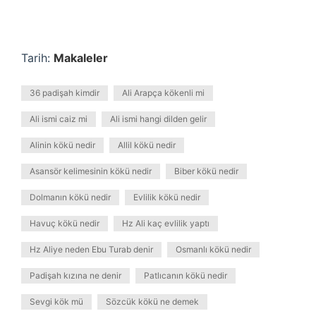
Tarih:
Makaleler
36 padişah kimdir
Ali Arapça kökenli mi
Ali ismi caiz mi
Ali ismi hangi dilden gelir
Alinin kökü nedir
Allil kökü nedir
Asansör kelimesinin kökü nedir
Biber kökü nedir
Dolmanın kökü nedir
Evlilik kökü nedir
Havuç kökü nedir
Hz Ali kaç evlilik yaptı
Hz Aliye neden Ebu Turab denir
Osmanlı kökü nedir
Padişah kızına ne denir
Patlıcanın kökü nedir
Sevgi kök mü
Sözcük kökü ne demek