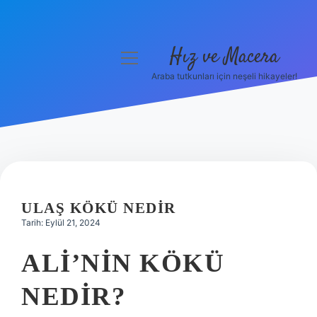
Hız ve Macera
menüyü
aç
Araba tutkunları için neşeli hikayeler!
Anasayfa
Gizlilik Politikası
Yasal Uyarı
Hakkımızda
ULAŞ KÖKÜ NEDIR
Tarih: Eylül 21, 2024
ALI’NIN KÖKÜ
NEDIR?