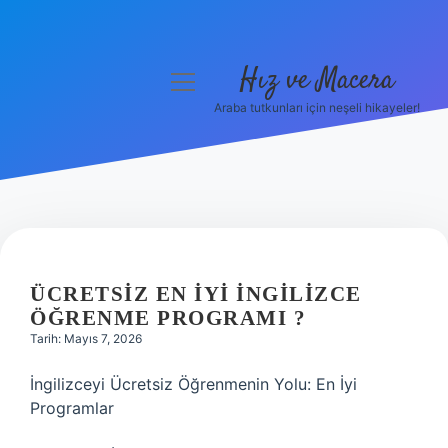
Hız ve Macera
menüyü
aç
Araba tutkunları için neşeli hikayeler!
Anasayfa
Gizlilik Politikası
Yasal Uyarı
Hakkımızda
ÜCRETSIZ EN IYI İNGILIZCE
ÖĞRENME PROGRAMI ?
Tarih: Mayıs 7, 2026
İngilizceyi Ücretsiz Öğrenmenin Yolu: En İyi
Programlar