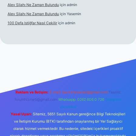
Alev Silahı Ne Zaman Bulundu
için
admin
Alev Silahı Ne Zaman Bulundu
için
Yasemin
100 Defa Istiğfar Nasıl Çekilir
için
admin
giriş
tulipbet.online
Reklam ve İletişim:
E-mail:
backlinkpaneli@gmail.com
Teams:
forumhizmeti@gmail.com
Whatsapp: 0262 606 0 726
Telegram:
@karabul
Yasal Uyarı:
Sitemiz, 5651 Sayılı Kanun gereğince Bilgi Teknolojileri
ve İletişim Kurumu (BTK) tarafından onaylanmış bir Yer Sağlayıcı
olarak hizmet vermektedir. Bu nedenle, sitedeki içerikleri proaktif
olarak denetleme veya araştırma yükümlülüğümüz bulunmamaktadır.