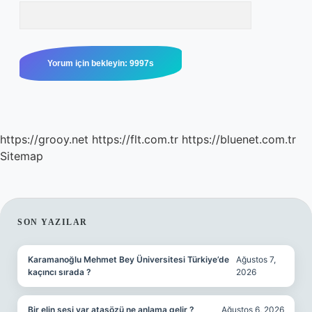
https://grooy.net
https://flt.com.tr
https://bluenet.com.tr
Sitemap
SIDEBAR
SON YAZILAR
Karamanoğlu Mehmet Bey Üniversitesi Türkiye’de
Ağustos 7,
kaçıncı sırada ?
2026
Bir elin sesi var atasözü ne anlama gelir ?
Ağustos 6, 2026