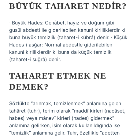
BÜYÜK TAHARET NEDIR?
· Büyük Hades: Cenâbet, hayız ve doğum gibi
gusül abdesti ile giderilebilen kanunî kirliliklerdir ki
buna büyük temizlik (taharet-i kübrâ) denir. · Küçük
Hades-i asğar: Normal abdestle giderilebilen
kanunî kirliliklerdir ki buna da küçük temizlik
(taharet-i suğrâ) denir.
TAHARET ETMEK NE
DEMEK?
Sözlükte “arınmak, temizlenmek” anlamına gelen
tahâret (tuhr), terim olarak “maddî kirleri (nacâset,
habes) veya mânevî kirleri (hades) gidermek”
anlamına gelirken, isim olarak kullanıldığında ise
“temizlik” anlamına gelir. Tuhr, özellikle “adetten