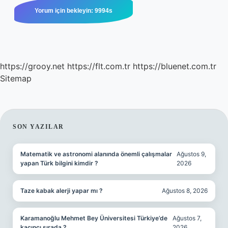
https://grooy.net
https://flt.com.tr
https://bluenet.com.tr
Sitemap
SIDEBAR
SON YAZILAR
Matematik ve astronomi alanında önemli çalışmalar
Ağustos 9,
yapan Türk bilgini kimdir ?
2026
Taze kabak alerji yapar mı ?
Ağustos 8, 2026
Karamanoğlu Mehmet Bey Üniversitesi Türkiye’de
Ağustos 7,
kaçıncı sırada ?
2026