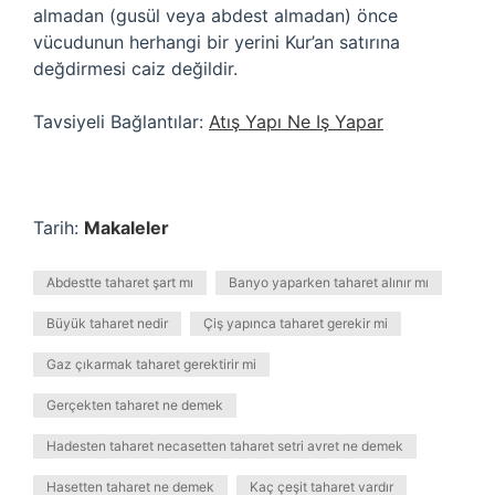
almadan (gusül veya abdest almadan) önce
vücudunun herhangi bir yerini Kur’an satırına
değdirmesi caiz değildir.
Tavsiyeli Bağlantılar:
Atış Yapı Ne Iş Yapar
Tarih:
Makaleler
Abdestte taharet şart mı
Banyo yaparken taharet alınır mı
Büyük taharet nedir
Çiş yapınca taharet gerekir mi
Gaz çıkarmak taharet gerektirir mi
Gerçekten taharet ne demek
Hadesten taharet necasetten taharet setri avret ne demek
Hasetten taharet ne demek
Kaç çeşit taharet vardır