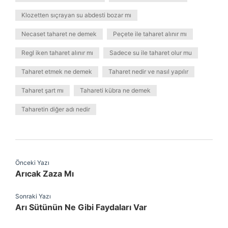
Klozetten sıçrayan su abdesti bozar mı
Necaset taharet ne demek
Peçete ile taharet alınır mı
Regl iken taharet alınır mı
Sadece su ile taharet olur mu
Taharet etmek ne demek
Taharet nedir ve nasıl yapılır
Taharet şart mı
Tahareti kübra ne demek
Taharetin diğer adı nedir
Önceki Yazı
Arıcak Zaza Mı
Sonraki Yazı
Arı Sütünün Ne Gibi Faydaları Var