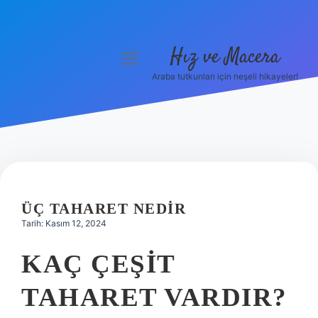
Hız ve Macera
menüyü
aç
Araba tutkunları için neşeli hikayeler!
Anasayfa
Gizlilik Politikası
Yasal Uyarı
Hakkımızda
ÜÇ TAHARET NEDIR
Tarih: Kasım 12, 2024
KAÇ ÇEŞIT
TAHARET VARDIR?