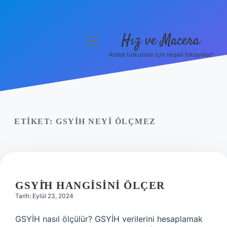
Hız ve Macera
menüyü
aç
Araba tutkunları için neşeli hikayeler!
Anasayfa
Gizlilik Politikası
Yasal Uyarı
ETIKET:
GSYİH NEYI ÖLÇMEZ
Hakkımızda
GSYİH HANGISINI ÖLÇER
Tarih: Eylül 23, 2024
GSYİH nasıl ölçülür? GSYİH verilerini hesaplamak