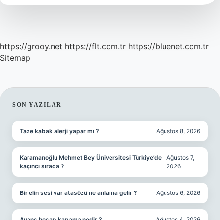
https://grooy.net
https://flt.com.tr
https://bluenet.com.tr
Sitemap
SIDEBAR
SON YAZILAR
Taze kabak alerji yapar mı ?
Ağustos 8, 2026
Karamanoğlu Mehmet Bey Üniversitesi Türkiye’de
Ağustos 7,
kaçıncı sırada ?
2026
Bir elin sesi var atasözü ne anlama gelir ?
Ağustos 6, 2026
Avans hesap kapama nedir ?
Ağustos 4, 2026