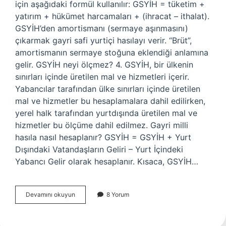
için aşağıdaki formül kullanılır: GSYİH = tüketim +
yatırım + hükümet harcamaları + (ihracat – ithalat).
GSYİH’den amortismanı (sermaye aşınmasını)
çıkarmak gayri safi yurtiçi hasılayı verir. “Brüt”,
amortismanın sermaye stoğuna eklendiği anlamına
gelir. GSYİH neyi ölçmez? 4. GSYİH, bir ülkenin
sınırları içinde üretilen mal ve hizmetleri içerir.
Yabancılar tarafından ülke sınırları içinde üretilen
mal ve hizmetler bu hesaplamalara dahil edilirken,
yerel halk tarafından yurtdışında üretilen mal ve
hizmetler bu ölçüme dahil edilmez. Gayri milli
hasıla nasıl hesaplanır? GSYİH = GSYİH + Yurt
Dışındaki Vatandaşların Geliri – Yurt İçindeki
Yabancı Gelir olarak hesaplanır. Kısaca, GSYİH…
Gsyi̇H
Devamını okuyun
8 Yorum
Hangisini
Ölçer