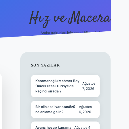
Hız ve Macera
Araba tutkunları için neşeli hikayeler!
hiltonbet güncel giriş
tulip
SIDEBAR
SON YAZILAR
Karamanoğlu Mehmet Bey
Ağustos
Üniversitesi Türkiye’de
7, 2026
kaçıncı sırada ?
Bir elin sesi var atasözü
Ağustos
ne anlama gelir ?
6, 2026
Avans hesap kapama
Ağustos 4,