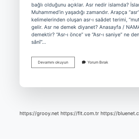
bağlı olduğunu açıklar. Asr nedir islamda? İs
Muhammed’in yaşadığı zamandır. Arapça “asr” 
kelimelerinden oluşan asr-ı saâdet terimi, “mu
gelir. Asr ne demek diyanet? Anasayfa / NAMAZ
demektir? “Asr-ı önce” ve “Asr-ı saniye” ne deme
sânî”…
Asr
Devamını okuyun
Yorum Bırak
Ne
Anlama
Gelir
Din
https://grooy.net
https://flt.com.tr
https://bluenet.