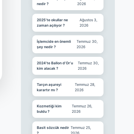
nedir ?
2026
2025’te okullar ne
Ağustos 3,
zaman açılıyor ?
2026
İşlemcide en önemli
Temmuz 30,
şey nedir ?
2026
2024’te Ballon d’Or’u
Temmuz 30,
kim alacak ?
2026
Tarçın aşureyi
Temmuz 28,
karartır mı ?
2026
Kozmetiği kim
Temmuz 26,
buldu ?
2026
Basit sözcük nedir
Temmuz 25,
?
2026