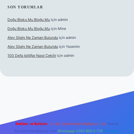
SON YORUMLAR
Doğu Bloku Mu Bloğu Mu
için
admin
Doğu Bloku Mu Bloğu Mu
için
Mine
Alev Silahı Ne Zaman Bulundu
için
admin
Alev Silahı Ne Zaman Bulundu
için
Yasemin
100 Defa Istiğfar Nasıl Çekilir
için
admin
bet güncel giriş
tulipbet.online
Reklam ve İletişim:
E-mail:
backlinkpaneli@gmail.com
Teams:
forumhizmeti@gmail.com
Whatsapp: 0262 606 0 726
Telegram: