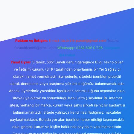
t güncel giriş
tulipbet.online
Reklam ve İletişim:
E-mail:
backlinkpaneli@gmail.com
Teams:
forumhizmeti@gmail.com
Whatsapp: 0262 606 0 726
Telegram:
@karabul
Yasal Uyarı:
Sitemiz, 5651 Sayılı Kanun gereğince Bilgi Teknolojileri
ve İletişim Kurumu (BTK) tarafından onaylanmış bir Yer Sağlayıcı
olarak hizmet vermektedir. Bu nedenle, sitedeki içerikleri proaktif
olarak denetleme veya araştırma yükümlülüğümüz bulunmamaktadır.
Ancak, üyelerimiz yazdıkları içeriklerin sorumluluğunu taşımakta olup,
siteye üye olarak bu sorumluluğu kabul etmiş sayılırlar. Bu internet
sitesi, herhangi bir marka, kurum veya şahıs şirketi ile hiçbir bağlantısı
bulunmamaktadır. Sitede yalnızca kendi hazırladığımız makaleler
paylaşılmaktadır. Burada yer alan içerikler haber niteliği taşımamakta
olup, gerçek kurum ve kişiler hakkında paylaşım yapılmamaktadır.
Gerçek kurum ve kişiler ile isim benzerlikleri tamamen tesadüfidir.