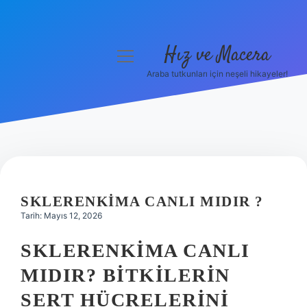
Hız ve Macera
menüyü
aç
Araba tutkunları için neşeli hikayeler!
Anasayfa
Gizlilik Politikası
Yasal Uyarı
Hakkımızda
SKLERENKIMA CANLI MIDIR ?
Tarih: Mayıs 12, 2026
SKLERENKIMA CANLI
MIDIR? BITKILERIN
SERT HÜCRELERINI