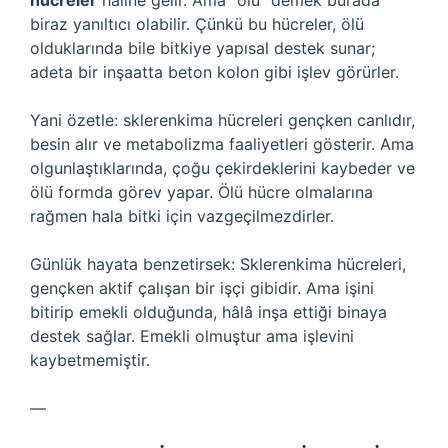
hücreler
haline gelir. Ama “ölü” demek burada
biraz yanıltıcı olabilir. Çünkü bu hücreler, ölü
olduklarında bile bitkiye yapısal destek sunar;
adeta bir inşaatta beton kolon gibi işlev görürler.
Yani özetle: sklerenkima hücreleri gençken canlıdır,
besin alır ve metabolizma faaliyetleri gösterir. Ama
olgunlaştıklarında, çoğu çekirdeklerini kaybeder ve
ölü formda görev yapar. Ölü hücre olmalarına
rağmen hala bitki için vazgeçilmezdirler.
Günlük hayata benzetirsek: Sklerenkima hücreleri,
gençken aktif çalışan bir işçi gibidir. Ama işini
bitirip emekli olduğunda, hâlâ inşa ettiği binaya
destek sağlar. Emekli olmuştur ama işlevini
kaybetmemiştir.
—