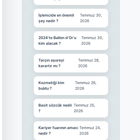
İşlemcide en önemli
Temmuz 30,
şey nedir ?
2026
2024’te Ballon d’Or’u
Temmuz 30,
kim alacak ?
2026
Tarçın aşureyi
Temmuz 28,
karartır mı ?
2026
Kozmetiği kim
Temmuz 26,
buldu ?
2026
Basit sözcük nedir
Temmuz 25,
?
2026
Kariyer fuarının amacı
Temmuz 24,
nedir ?
2026