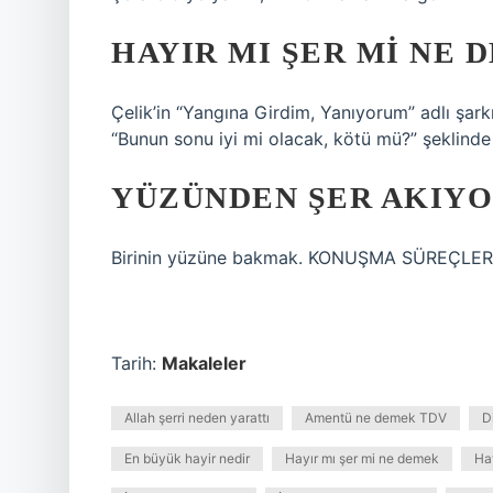
HAYIR MI ŞER MI NE 
Çelik’in “Yangına Girdim, Yanıyorum” adlı şar
“Bunun sonu iyi mi olacak, kötü mü?” şeklinde a
YÜZÜNDEN ŞER AKIYO
Birinin yüzüne bakmak. KONUŞMA SÜREÇLERİ
Tarih:
Makaleler
Allah şerri neden yarattı
Amentü ne demek TDV
D
En büyük hayir nedir
Hayır mı şer mi ne demek
Ha