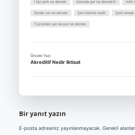
İ tipi şerh ne demek
İslamda şer ne demektir
mAh 
Serde var ne demek
Şeri hükmü nedir
Şerli olma
Yüzünden şer akıyor ne demek
Önceki Yazı
Akreditif Nedir Iktisat
Bir yanıt yazın
E-posta adresiniz yayınlanmayacak.
Gerekli alanla