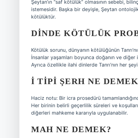
Şeytan’ın “saf kötülük” olmasının sebebi, bilin
istemesidir. Başka bir deyişle, Şeytan ontolojik
kötülüktür.
DINDE KÖTÜLÜK PROB
Kötülük sorunu, dünyanın kötülüğünün Tanrı’nın 
İnsanlar yaşamları boyunca doğanın ve diğer in
Ayrıca özellikle ilahi dinlerde Tanrı’nın her şeyi 
İ TIPI ŞERH NE DEMEK
Haciz notu: Bir icra prosedürü tamamlandığında
Her birinin belirli geçerlilik süreleri ve koşull
diğerleri mahkeme kararıyla uygulanabilir.
MAH NE DEMEK?