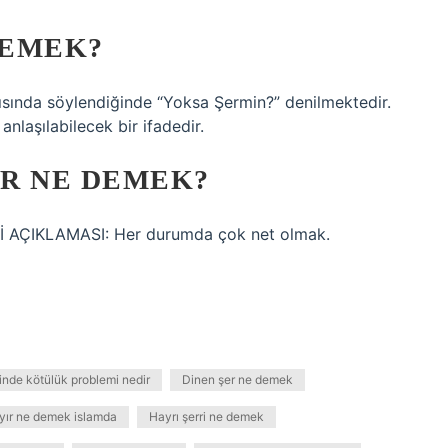
DEMEK?
kısında söylendiğinde “Yoksa Şermin?” denilmektedir.
nlaşılabilecek bir ifadedir.
R NE DEMEK?
 AÇIKLAMASI: Her durumda çok net olmak.
inde kötülük problemi nedir
Dinen şer ne demek
yır ne demek islamda
Hayrı şerri ne demek