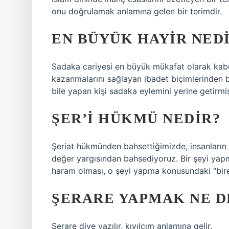
onu doğrulamak anlamına gelen bir terimdir.
EN BÜYÜK HAYIR NED
Sadaka cariyesi en büyük mükafat olarak kabul
kazanmalarını sağlayan ibadet biçimlerinden bi
bile yapan kişi sadaka eylemini yerine getirmiş
ŞER’I HÜKMÜ NEDIR?
Şeriat hükmünden bahsettiğimizde, insanların bi
değer yargısından bahsediyoruz. Bir şeyi yapma
haram olması, o şeyi yapma konusundaki “birey
ŞERARE YAPMAK NE 
Şerare diye yazılır, kıvılcım anlamına gelir.