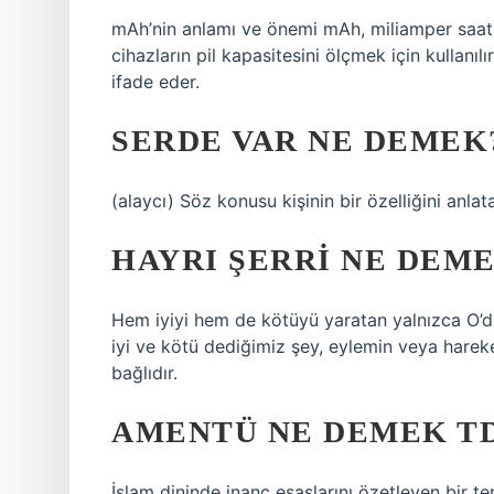
mAh’nin anlamı ve önemi mAh, miliamper saat k
cihazların pil kapasitesini ölçmek için kullanılır
ifade eder.
SERDE VAR NE DEMEK
(alaycı) Söz konusu kişinin bir özelliğini anlat
HAYRI ŞERRI NE DEM
Hem iyiyi hem de kötüyü yaratan yalnızca O’d
iyi ve kötü dediğimiz şey, eylemin veya harek
bağlıdır.
AMENTÜ NE DEMEK T
İslam dininde inanç esaslarını özetleyen bir te