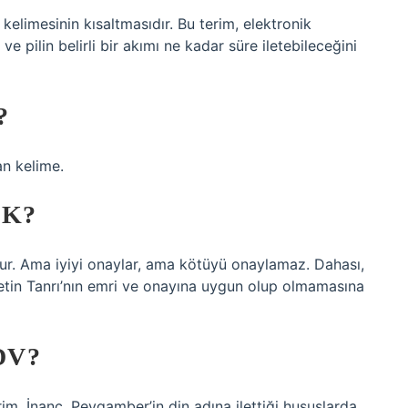
elimesinin kısaltmasıdır. Bu terim, elektronik
 ve pilin belirli bir akımı ne kadar süre iletebileceğini
?
an kelime.
EK?
ur. Ama iyiyi onaylar, ama kötüyü onaylamaz. Dahası,
etin Tanrı’nın emri ve onayına uygun olup olmamasına
DV?
rim. İnanç, Peygamber’in din adına ilettiği hususlarda