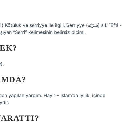
ıyan “Serrî” kelimesinin belirsiz biçimi.
MEK?
).
AMDA?
den yapılan yardım. Hayır – İslam’da iyilik, içinde
ydir.
YARATTI?