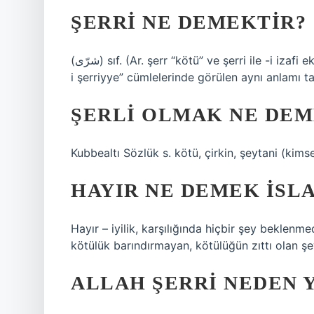
ŞERRI NE DEMEKTIR?
(ﺷﺮّﻯ) sıf. (Ar. şerr “kötü” ve şerrі ile -і izafi eki) Kötülük ve şerriyye ile ilgili. Şerriyye (ﺷﺮّﻳّﻪ) sıf. “Ef’âl-
i şerriyye” cümlelerinde görülen aynı anlamı taş
ŞERLI OLMAK NE DE
Kubbealtı Sözlük s. kötü, çirkin, şeytani (kimse
HAYIR NE DEMEK ISL
Hayır – iyilik, karşılığında hiçbir şey beklenme
kötülük barındırmayan, kötülüğün zıttı olan şe
ALLAH ŞERRI NEDEN 