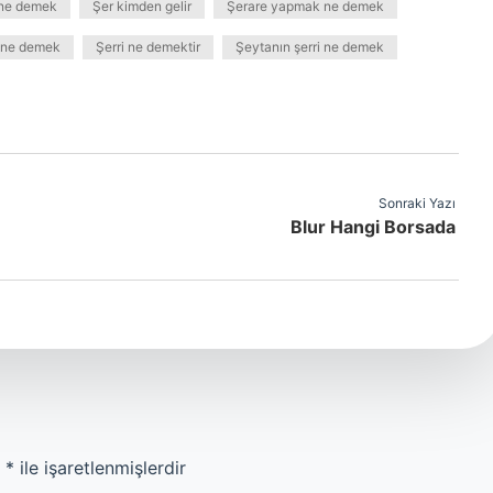
ne demek
Şer kimden gelir
Şerare yapmak ne demek
k ne demek
Şerri ne demektir
Şeytanın şerri ne demek
Sonraki Yazı
Blur Hangi Borsada
r
*
ile işaretlenmişlerdir