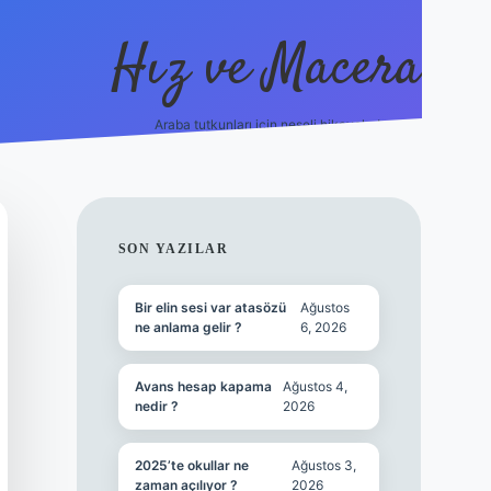
Hız ve Macera
Araba tutkunları için neşeli hikayeler!
hiltonbet g
SIDEBAR
SON YAZILAR
Bir elin sesi var atasözü
Ağustos
ne anlama gelir ?
6, 2026
Avans hesap kapama
Ağustos 4,
nedir ?
2026
2025’te okullar ne
Ağustos 3,
zaman açılıyor ?
2026