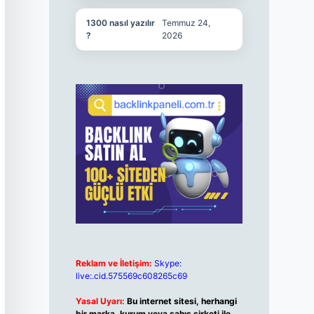
1300 nasıl yazılır
Temmuz 24,
?
2026
Reklam ve İletişim:
Skype:
live:.cid.575569c608265c69
Yasal Uyarı:
Bu internet sitesi, herhangi
bir marka, kurum veya şahıs şirketi ile