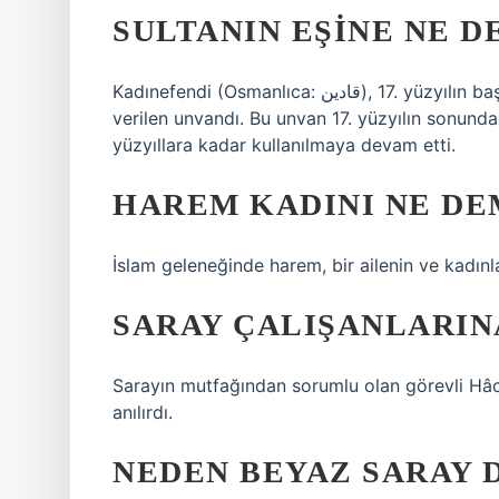
SULTANIN EŞINE NE D
Kadınefendi (Osmanlıca: قادین), 17. yüzyılın başında Osmanlı İmparatorluğu Sultanının dört eşine
verilen unvandı. Bu unvan 17. yüzyılın sonunda
yüzyıllara kadar kullanılmaya devam etti.
HAREM KADINI NE DE
İslam geleneğinde harem, bir ailenin ve kadınl
SARAY ÇALIŞANLARIN
Sarayın mutfağından sorumlu olan görevli Hâc
anılırdı.
NEDEN BEYAZ SARAY 