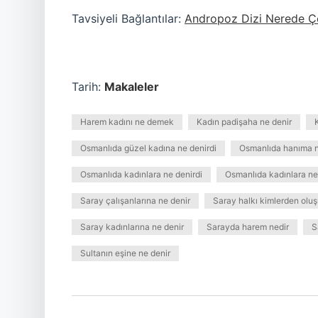
Tavsiyeli Bağlantılar:
Andropoz Dizi Nerede Çe
Tarih:
Makaleler
Harem kadını ne demek
Kadın padişaha ne denir
Osmanlıda güzel kadına ne denirdi
Osmanlıda hanıma n
Osmanlıda kadınlara ne denirdi
Osmanlıda kadınlara ne 
Saray çalışanlarına ne denir
Saray halkı kimlerden oluş
Saray kadınlarına ne denir
Sarayda harem nedir
S
Sultanın eşine ne denir