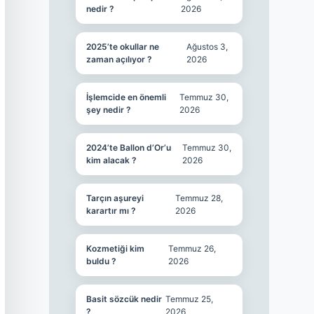
nedir ?
2026
2025’te okullar ne
Ağustos 3,
zaman açılıyor ?
2026
İşlemcide en önemli
Temmuz 30,
şey nedir ?
2026
2024’te Ballon d’Or’u
Temmuz 30,
kim alacak ?
2026
Tarçın aşureyi
Temmuz 28,
karartır mı ?
2026
Kozmetiği kim
Temmuz 26,
buldu ?
2026
Basit sözcük nedir
Temmuz 25,
?
2026