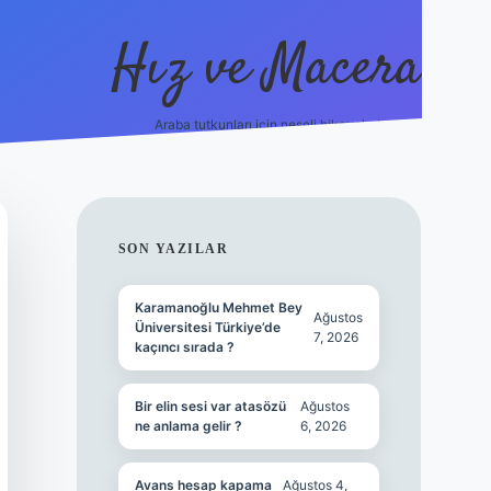
Hız ve Macera
Araba tutkunları için neşeli hikayeler!
hiltonbet güncel giriş
tulipb
SIDEBAR
SON YAZILAR
Karamanoğlu Mehmet Bey
Ağustos
Üniversitesi Türkiye’de
7, 2026
kaçıncı sırada ?
Bir elin sesi var atasözü
Ağustos
ne anlama gelir ?
6, 2026
Avans hesap kapama
Ağustos 4,