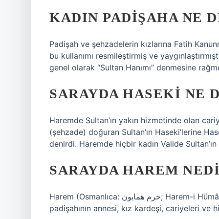
KADIN PADIŞAHA NE D
Padişah ve şehzadelerin kızlarına Fatih Kanun
bu kullanımı resmileştirmiş ve yaygınlaştırmışt
genel olarak “Sultan Hanımı” denmesine rağmen
SARAYDA HASEKI NE 
Haremde Sultan’ın yakın hizmetinde olan cariyel
(şehzade) doğuran Sultan’ın Haseki’lerine Hase
denirdi. Haremde hiçbir kadın Valide Sultan’ın
SARAYDA HAREM NED
Harem (Osmanlıca: حرم همايون; Harem-i Hümâyun), II. Mehmed döneminde kurumlaşan ve Osmanlı
padişahının annesi, kız kardeşi, cariyeleri ve h