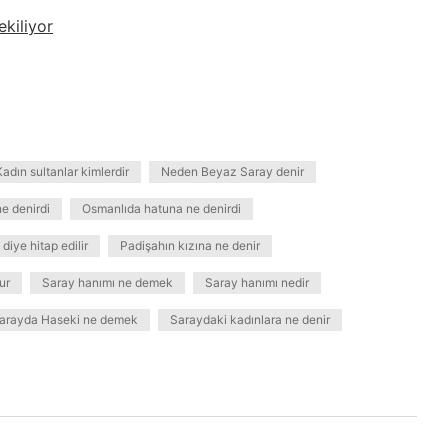
kiliyor
Kadın sultanlar kimlerdir
Neden Beyaz Saray denir
e denirdi
Osmanlıda hatuna ne denirdi
diye hitap edilir
Padişahın kızına ne denir
ur
Saray hanımı ne demek
Saray hanımı nedir
arayda Haseki ne demek
Saraydaki kadınlara ne denir