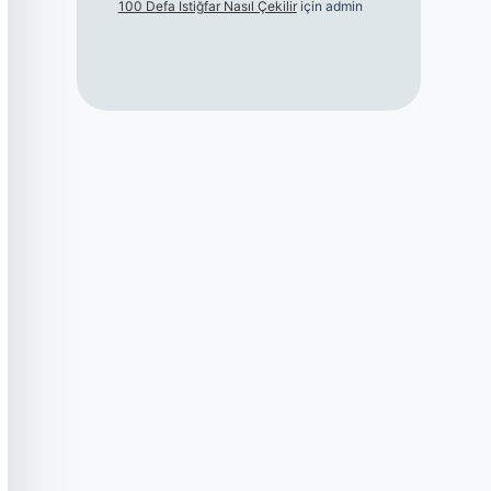
100 Defa Istiğfar Nasıl Çekilir
için
admin