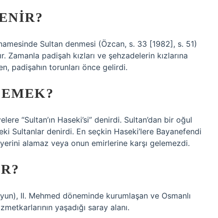
ENIR?
namesinde Sultan denmesi (Özcan, s. 33 [1982], s. 51)
ır. Zamanla padişah kızları ve şehzadelerin kızlarına
, padişahın torunları önce gelirdi.
DEMEK?
ere “Sultan’ın Haseki’si” denirdi. Sultan’dan bir oğul
ki Sultanlar denirdi. En seçkin Haseki’lere Bayanefendi
 yerini alamaz veya onun emirlerine karşı gelemezdi.
IR?
izmetkarlarının yaşadığı saray alanı.