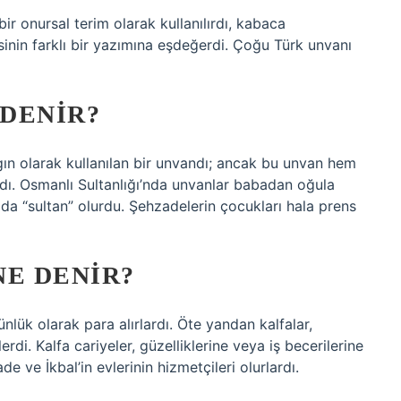
ir onursal terim olarak kullanılırdı, kabaca
inin farklı bir yazımına eşdeğerdi. Çoğu Türk unvanı
 DENIR?
ın olarak kullanılan bir unvandı; ancak bu unvan hem
rdı. Osmanlı Sultanlığı’nda unvanlar babadan oğula
ı da “sultan” olurdu. Şehzadelerin çocukları hala prens
NE DENIR?
günlük olarak para alırlardı. Öte yandan kalfalar,
di. Kalfa cariyeler, güzelliklerine veya iş becerilerine
e ve İkbal’in evlerinin hizmetçileri olurlardı.