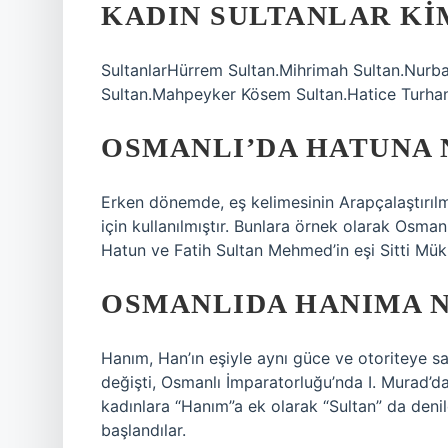
KADIN SULTANLAR KI
SultanlarHürrem Sultan.Mihrimah Sultan.Nurba
Sultan.Mahpeyker Kösem Sultan.Hatice Turhan
OSMANLI’DA HATUNA 
Erken dönemde, eş kelimesinin Arapçalaştırılmı
için kullanılmıştır. Bunlara örnek olarak Osman
Hatun ve Fatih Sultan Mehmed’in eşi Sitti Mükr
OSMANLIDA HANIMA N
Hanım, Han’ın eşiyle aynı güce ve otoriteye 
değişti, Osmanlı İmparatorluğu’nda I. Murad’da
kadınlara “Hanım”a ek olarak “Sultan” da deni
başlandılar.