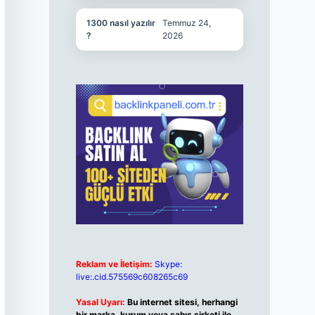
1300 nasıl yazılır
Temmuz 24,
?
2026
Reklam ve İletişim:
Skype:
live:.cid.575569c608265c69
Yasal Uyarı:
Bu internet sitesi, herhangi
bir marka, kurum veya şahıs şirketi ile