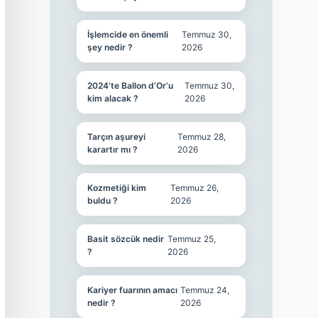
İşlemcide en önemli
Temmuz 30,
şey nedir ?
2026
2024’te Ballon d’Or’u
Temmuz 30,
kim alacak ?
2026
Tarçın aşureyi
Temmuz 28,
karartır mı ?
2026
Kozmetiği kim
Temmuz 26,
buldu ?
2026
Basit sözcük nedir
Temmuz 25,
?
2026
Kariyer fuarının amacı
Temmuz 24,
nedir ?
2026