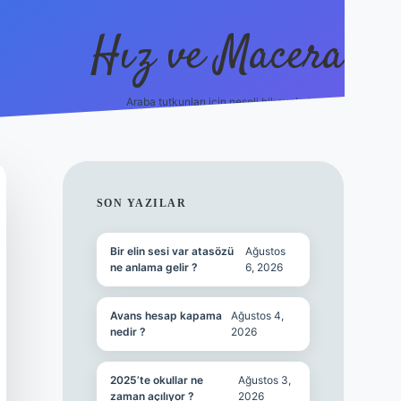
Hız ve Macera
Araba tutkunları için neşeli hikayeler!
hiltonbet güncel giriş
tulipbet.online
SIDEBAR
SON YAZILAR
Bir elin sesi var atasözü
Ağustos
ne anlama gelir ?
6, 2026
Avans hesap kapama
Ağustos 4,
nedir ?
2026
2025’te okullar ne
Ağustos 3,
zaman açılıyor ?
2026