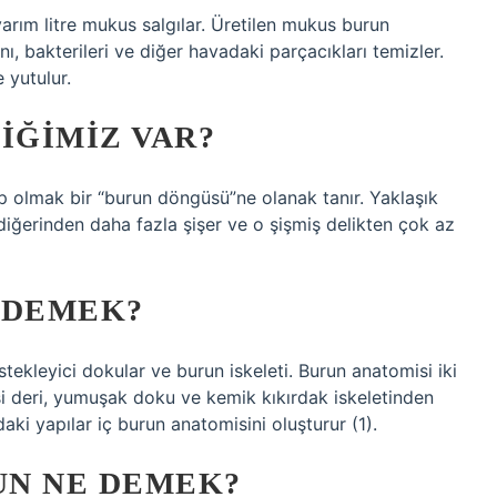
arım litre mukus salgılar. Üretilen mukus burun
, bakterileri ve diğer havadaki parçacıkları temizler.
 yutulur.
IĞIMIZ VAR?
hip olmak bir “burun döngüsü”ne olanak tanır. Yaklaşık
 diğerinden daha fazla şişer ve o şişmiş delikten çok az
 DEMEK?
stekleyici dokular ve burun iskeleti. Burun anatomisi iki
si deri, yumuşak doku ve kemik kıkırdak iskeletinden
aki yapılar iç burun anatomisini oluşturur (1).
UN NE DEMEK?