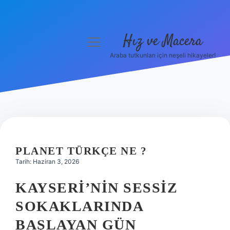
Hız ve Macera
menüyü
aç
Araba tutkunları için neşeli hikayeler!
Anasayfa
Gizlilik Politikası
Yasal Uyarı
Hakkımızda
PLANET TÜRKÇE NE ?
Tarih: Haziran 3, 2026
KAYSERI’NIN SESSIZ
SOKAKLARINDA
BAŞLAYAN GÜN