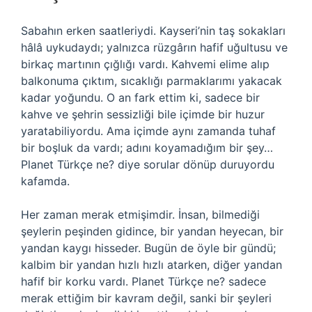
Sabahın erken saatleriydi. Kayseri’nin taş sokakları
hâlâ uykudaydı; yalnızca rüzgârın hafif uğultusu ve
birkaç martının çığlığı vardı. Kahvemi elime alıp
balkonuma çıktım, sıcaklığı parmaklarımı yakacak
kadar yoğundu. O an fark ettim ki, sadece bir
kahve ve şehrin sessizliği bile içimde bir huzur
yaratabiliyordu. Ama içimde aynı zamanda tuhaf
bir boşluk da vardı; adını koyamadığım bir şey…
Planet Türkçe ne? diye sorular dönüp duruyordu
kafamda.
Her zaman merak etmişimdir. İnsan, bilmediği
şeylerin peşinden gidince, bir yandan heyecan, bir
yandan kaygı hisseder. Bugün de öyle bir gündü;
kalbim bir yandan hızlı hızlı atarken, diğer yandan
hafif bir korku vardı. Planet Türkçe ne? sadece
merak ettiğim bir kavram değil, sanki bir şeyleri