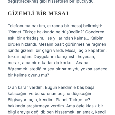
değiştirecekmiş gibi hissettiren bir ipucuydu.
GIZEMLI BIR MESAJ
Telefonuma baktım, ekranda bir mesaj belirmişti:
“Planet Türkçe hakkında ne düşündün?” Gönderen
eski bir arkadaşım, lise yıllarından kalma… Kalbim
birden hızlandı. Mesajın basit görünmesine rağmen
içinde gizemli bir çağrı vardı. Mesajı açıp kapattım,
tekrar açtım. Duygularım karışmıştı; heyecan,
merak, ama bir o kadar da korku… Acaba
öğrenmek istediğim şey bir sır mıydı, yoksa sadece
bir kelime oyunu mu?
O an karar verdim: Bugün kendimle baş başa
kalacağım ve bu sorunun peşine düşeceğim.
Bilgisayarı açıp, kendimi Planet Türkçe ne?
hakkında araştırmaya verdim. Ama öyle klasik bir
bilgi arayışı değildi; ben hissetmek, anlamak, kendi