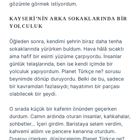
gözümle görmek istiyordum.
KAYSERI’NIN ARKA SOKAKLARINDA BIR
YOLCULUK
Öğleden sonra, kendimi şehrin biraz daha tenha
sokaklarında yürürken buldum. Hava hâlâ sıcaktı
ama hafif bir esinti yüzüme çarpıyordu. İnsanlar
günlük telaşlarında, ben ise kendi içimde bir
yolculuk yapıyordum. Planet Türkçe ne? sorusu
beynimde dönüp duruyordu. Belki de bu, sadece
bir kavramdan fazlasıydı; hayatımın bir parçası
olabilecek bir şeydi.
O sırada küçük bir kafenin önünden geçerken
durdum. Camın ardında oturan insanlar, kahkahalar,
sohbetler… İçeri girdim. Baristaya selam verdim,
kahvemi aldım ve pencere kenarına oturdum.
Dışarıyı izlerken, düşüncelerim Planet Türkçe ne?