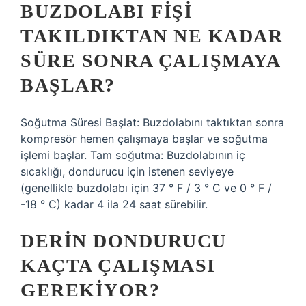
BUZDOLABI FIŞI
TAKILDIKTAN NE KADAR
SÜRE SONRA ÇALIŞMAYA
BAŞLAR?
Soğutma Süresi Başlat: Buzdolabını taktıktan sonra
kompresör hemen çalışmaya başlar ve soğutma
işlemi başlar. Tam soğutma: Buzdolabının iç
sıcaklığı, dondurucu için istenen seviyeye
(genellikle buzdolabı için 37 ° F / 3 ° C ve 0 ° F /
-18 ° C) kadar 4 ila 24 saat sürebilir.
DERIN DONDURUCU
KAÇTA ÇALIŞMASI
GEREKIYOR?