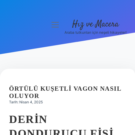
Hız ve Macera
menüyü
aç
Araba tutkunları için neşeli hikayeler!
Anasayfa
Gizlilik Politikası
Yasal Uyarı
Hakkımızda
ÖRTÜLÜ KUŞETLI VAGON NASIL
OLUYOR
Tarih: Nisan 4, 2025
DERIN
DONDURUCU FIŞI