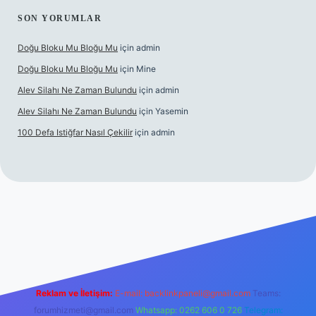
SON YORUMLAR
Doğu Bloku Mu Bloğu Mu
için
admin
Doğu Bloku Mu Bloğu Mu
için
Mine
Alev Silahı Ne Zaman Bulundu
için
admin
Alev Silahı Ne Zaman Bulundu
için
Yasemin
100 Defa Istiğfar Nasıl Çekilir
için
admin
güncel giriş
tulipbet.online
Reklam ve İletişim:
E-mail:
backlinkpaneli@gmail.com
Teams:
forumhizmeti@gmail.com
Whatsapp: 0262 606 0 726
Telegram: