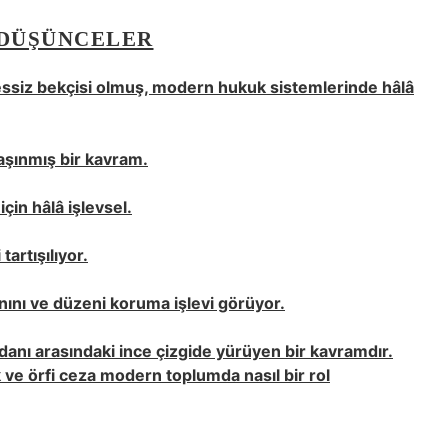
 DÜŞÜNCELER
essiz bekçisi olmuş, modern hukuk sistemlerinde hâlâ
aşınmış bir kavram.
in hâlâ işlevsel.
tartışılıyor.
nını ve düzeni koruma işlevi görüyor.
cdanı arasındaki ince çizgide yürüyen bir kavramdır.
 ve örfi ceza modern toplumda nasıl bir rol