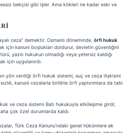
siz bekçisi gibi işler. Ama kökleri ne kadar eski ve
ERI
dayalı ceza” demektir. Osmanlı döneminde,
örfi hukuk
k için kanuni boşlukları doldurur, devletin güvenliğini
türü, yazılı hukukun olmadığı veya yetersiz kaldığı
k için uygulanırdı.
n yön verdiği örfi hukuk sistemi, suç ve ceza ilişkisini
ızlık, kanuni cezalarla birlikte örfi yaptırımlara da tabi
kuk ve ceza sistemi Batı hukukuyla etkileşime girdi;
 daha çok özel durumlarda kaldı.
ezalar, Türk Ceza Kanunu’ndaki genel hükümlere ek
devletin güvenliği ve kamu düzeninin korunması amacıyla