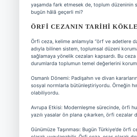
yaşamda fark etmesek de, toplum düzeninin ses
bugün hâlâ geçerli mi?
ÖRFI CEZANIN TARIHI KÖKL
Örfi ceza, kelime anlamıyla “örf ve adetlere 
adıyla bilinen sistem, toplumsal düzeni koruma
sağlamaya yönelik cezaları kapsardı. Bu ceza 
durumlarda toplumun temel değerlerini koruma
Osmanlı Dönemi: Padişahın ve divan kararlarını
sosyal normlarla bütünleştiriyordu. Örneğin hırs
olabiliyordu.
Avrupa Etkisi: Modernleşme sürecinde, örfi hu
yazılı yasalar ön plana çıkarken, örfi cezalar
Günümüze Taşınması: Bugün Türkiye’de örfi c
olarak uygulanabilir. Örfi ceza, esas olarak 