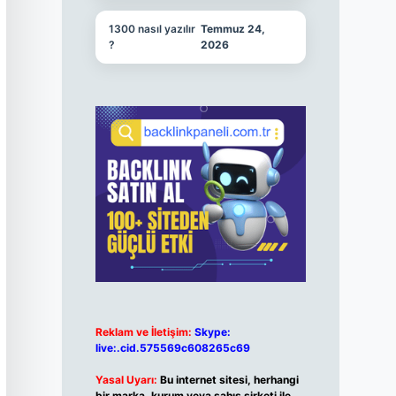
1300 nasıl yazılır
Temmuz 24,
?
2026
Reklam ve İletişim:
Skype:
live:.cid.575569c608265c69
Yasal Uyarı:
Bu internet sitesi, herhangi
bir marka, kurum veya şahıs şirketi ile