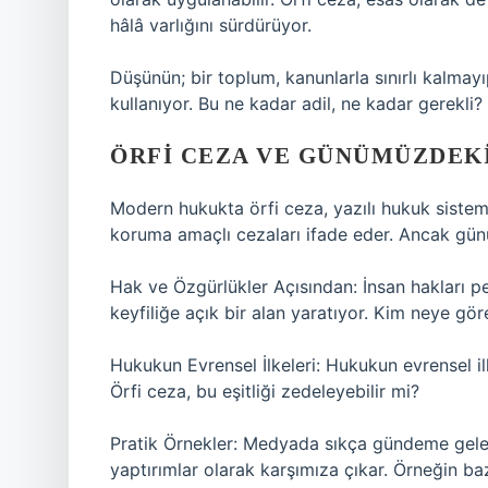
hâlâ varlığını sürdürüyor.
Düşünün; bir toplum, kanunlarla sınırlı kalmayı
kullanıyor. Bu ne kadar adil, ne kadar gerekli?
ÖRFI CEZA VE GÜNÜMÜZDEK
Modern hukukta örfi ceza, yazılı hukuk sistem
koruma amaçlı cezaları ifade eder. Ancak gü
Hak ve Özgürlükler Açısından: İnsan hakları per
keyfiliğe açık bir alan yaratıyor. Kim neye göre
Hukukun Evrensel İlkeleri: Hukukun evrensel i
Örfi ceza, bu eşitliği zedeleyebilir mi?
Pratik Örnekler: Medyada sıkça gündeme gelen ö
yaptırımlar olarak karşımıza çıkar. Örneğin bazı