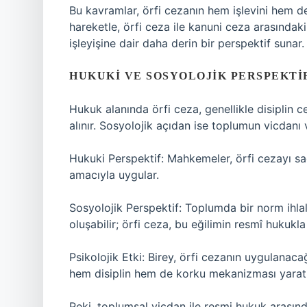
Bu kavramlar, örfi cezanın hem işlevini hem d
hareketle, örfi ceza ile kanuni ceza arasındaki
işleyişine dair daha derin bir perspektif sunar.
HUKUKI VE SOSYOLOJIK PERSPEKTI
Hukuk alanında örfi ceza, genellikle disiplin c
alınır. Sosyolojik açıdan ise toplumun vicdanı ve 
Hukuki Perspektif: Mahkemeler, örfi cezayı s
amacıyla uygular.
Sosyolojik Perspektif: Toplumda bir norm ihlal
oluşabilir; örfi ceza, bu eğilimin resmî hukukla
Psikolojik Etki: Birey, örfi cezanın uygulanaca
hem disiplin hem de korku mekanizması yaratı
Peki, toplumsal vicdan ile resmi hukuk aras