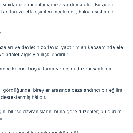
e sınırlamalarını anlamamıza yardımcı olur. Buradan
 farkları ve etkileşimleri incelemek, hukuki sistemin
F
ezaları ve devletin zorlayıcı yaptırımları kapsamında ele
adalet algısıyla ilişkilendirilir:
adece kanuni boşluklarda ve resmi düzeni sağlamak
i gördüğünde, bireyler arasında cezalandırıcı bir eğilim
 desteklenmiş hâlidir.
ğını bilirse davranışlarını buna göre düzenler; bu durum
r.
ında bu dengeyi kurmak mümkün mü?