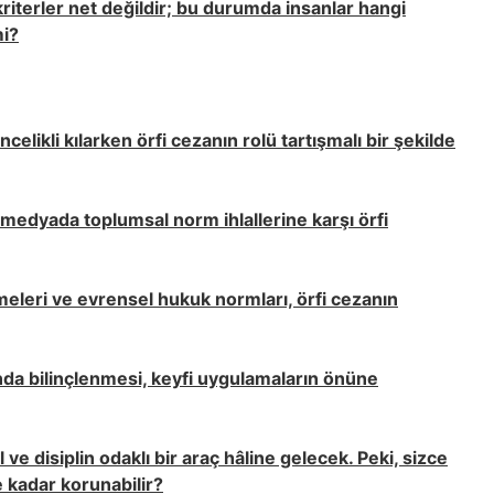
riterler net değildir; bu durumda insanlar hangi
mi?
elikli kılarken örfi cezanın rolü tartışmalı bir şekilde
 medyada toplumsal norm ihlallerine karşı örfi
meleri ve evrensel hukuk normları, örfi cezanın
nda bilinçlenmesi, keyfi uygulamaların önüne
ve disiplin odaklı bir araç hâline gelecek. Peki, sizce
 kadar korunabilir?