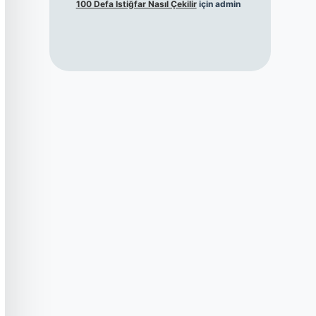
100 Defa Istiğfar Nasıl Çekilir
için
admin