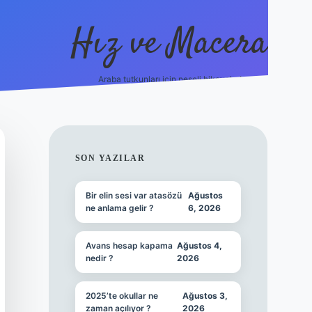
Hız ve Macera
Araba tutkunları için neşeli hikayeler!
hiltonbet güncel giriş
tulipbet.online
SIDEBAR
SON YAZILAR
Bir elin sesi var atasözü
Ağustos
ne anlama gelir ?
6, 2026
Avans hesap kapama
Ağustos 4,
nedir ?
2026
2025’te okullar ne
Ağustos 3,
zaman açılıyor ?
2026