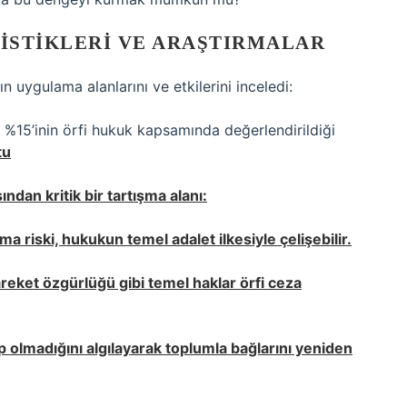
TISTIKLERI VE ARAŞTIRMALAR
n uygulama alanlarını ve etkilerini inceledi:
ık %15’inin örfi hukuk kapsamında değerlendirildiği
tu
ndan kritik bir tartışma alanı:
ma riski, hukukun temel adalet ilkesiyle çelişebilir.
areket özgürlüğü gibi temel haklar örfi ceza
up olmadığını algılayarak toplumla bağlarını yeniden