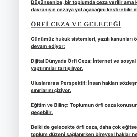
Düşünsenize, bir toplumda ceza verilir ama k
davranışın cezaya yol açacağını kestirebilir 
ÖRFI CEZA VE GELECEĞI
Günümüz hukuk sistemleri, yazılı kanunları önc
devam ediyor:
Dijital Dünyada Örfi Ceza: İnternet ve sosyal
yaptırımlar tartışılıyor.
Uluslararası Perspektif: İnsan hakları sözleş
sınırlarını çiziyor.
Eğitim ve Bilinç: Toplumun örfi ceza konusu
geçebilir.
Belki de gelecekte örfi ceza, daha çok eğitsel 
toplum düzeni sağlanırken bireysel haklar ne