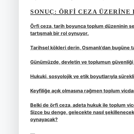
SONUÇ: ÖRFI CEZA ÜZERINE
Örfi ceza, tarih boyunca toplum düzeninin s
tartışmalı bir rol oynuyor.
Tarihsel kökleri derin, Osmanlı’dan bugüne t
Günümüzde, devletin ve toplumun güvenliği iç
Hukuki, sosyolojik ve etik boyutlarıyla sürekli 
Keyfiliğe açık olmasına rağmen toplum vicda
Belki de örfi ceza, adeta hukuk ile toplum vi
Sizce bu denge, gelecekte nasıl şekillenecek
oynayacak?
—