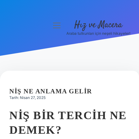
Hız ve Macera
menüyü
aç
Araba tutkunları için neşeli hikayeler!
Anasayfa
Gizlilik Politikası
Yasal Uyarı
Hakkımızda
NIŞ NE ANLAMA GELIR
Tarih: Nisan 27, 2025
NIŞ BIR TERCIH NE
DEMEK?