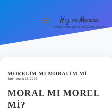
Hız ve Macera
menüyü
aç
Araba tutkunları için neşeli hikayeler!
Anasayfa
Gizlilik Politikası
Yasal Uyarı
Hakkımızda
MORELIM MI MORALIM MI
Tarih: Aralık 26, 2024
MORAL MI MOREL
MI?