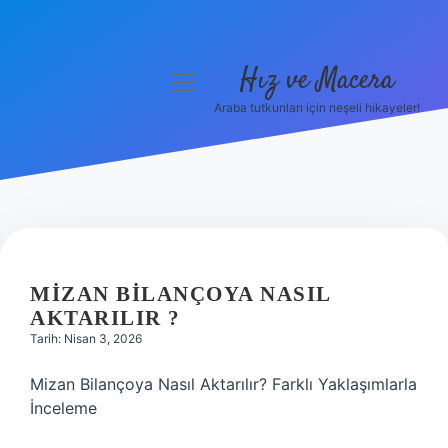
Hız ve Macera
menüyü
aç
Araba tutkunları için neşeli hikayeler!
Anasayfa
Gizlilik Politikası
Yasal Uyarı
Hakkımızda
MIZAN BILANÇOYA NASIL
AKTARILIR ?
Tarih: Nisan 3, 2026
Mizan Bilançoya Nasıl Aktarılır? Farklı Yaklaşımlarla
İnceleme