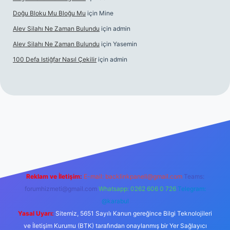
Doğu Bloku Mu Bloğu Mu
için
Mine
Alev Silahı Ne Zaman Bulundu
için
admin
Alev Silahı Ne Zaman Bulundu
için
Yasemin
100 Defa Istiğfar Nasıl Çekilir
için
admin
l giriş
tulipbet.online
Reklam ve İletişim:
E-mail:
backlinkpaneli@gmail.com
Teams:
forumhizmeti@gmail.com
Whatsapp: 0262 606 0 726
Telegram:
@karabul
Yasal Uyarı:
Sitemiz, 5651 Sayılı Kanun gereğince Bilgi Teknolojileri
ve İletişim Kurumu (BTK) tarafından onaylanmış bir Yer Sağlayıcı