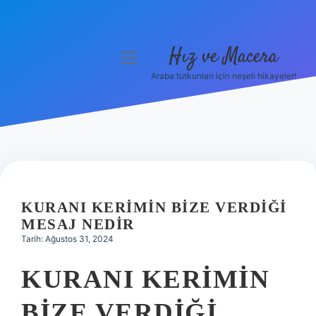
Hız ve Macera
menüyü
aç
Araba tutkunları için neşeli hikayeler!
Anasayfa
Gizlilik Politikası
Yasal Uyarı
Hakkımızda
KURANI KERIMIN BIZE VERDIĞI
MESAJ NEDIR
Tarih: Ağustos 31, 2024
KURANI KERIMIN
BIZE VERDIĞI