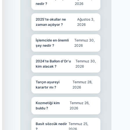
nedir ?
2026
2025’te okullar ne
Ağustos 3,
zaman açılıyor ?
2026
İşlemcide en önemli
Temmuz 30,
şey nedir ?
2026
2024’te Ballon d’Or’u
Temmuz 30,
kim alacak ?
2026
Tarçın aşureyi
Temmuz 28,
karartır mı ?
2026
Kozmetiği kim
Temmuz 26,
buldu ?
2026
Basit sözcük nedir
Temmuz 25,
?
2026