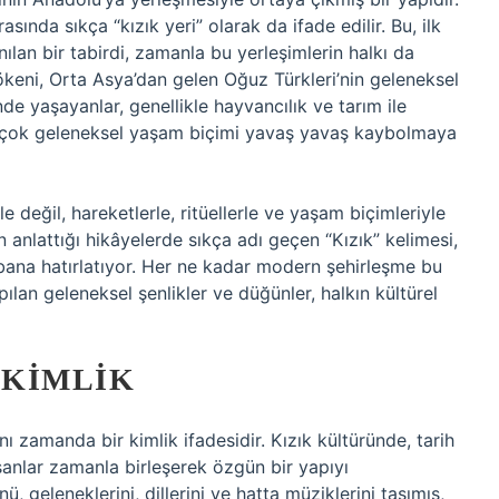
rasında sıkça “kızık yeri” olarak da ifade edilir. Bu, ilk
nılan bir tabirdi, zamanla bu yerleşimlerin halkı da
kökeni, Orta Asya’dan gelen Oğuz Türkleri’nin geleneksel
nde yaşayanlar, genellikle hayvancılık ve tarım ile
birçok geleneksel yaşam biçimi yavaş yavaş kaybolmaya
 değil, hareketlerle, ritüellerle ve yaşam biçimleriyle
 anlattığı hikâyelerde sıkça adı geçen “Kızık” kelimesi,
 bana hatırlatıyor. Her ne kadar modern şehirleşme bu
apılan geleneksel şenlikler ve düğünler, halkın kültürel
 KIMLIK
nı zamanda bir kimlik ifadesidir. Kızık kültüründe, tarih
sanlar zamanla birleşerek özgün bir yapıyı
ü, geleneklerini, dillerini ve hatta müziklerini taşımış,