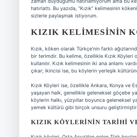
zaman duyduğumu hatırlamıyorum ama bu keli
hatırlattı. Bu yazıda, “Kızık” kelimesinin kök
sizlerle paylaşmak istiyorum.
KIZIK KELIMESININ 
Kızık, köken olarak Türkçe’nin farklı ağızları
bir terimdir. Bu kelime, özellikle Kızık Köyleri
kullanılır. Kızık kelimesinin iki ana anlamı vard
çıkar; ikincisi ise, bu köylerin yerleşik kültür
Kızık Köyleri ise, özellikle Ankara, Konya ve E
yaşayan halk, genellikle geleneksel göçebe ya
köylerin halkı, yüzyıllar boyunca geleneksel ya
yemek kültürü gibi birçok unsuru geliştirmiştir
KIZIK KÖYLERININ TARIHI 
Kızık köyleri, Orta Asya’dan gelen Türk boylar