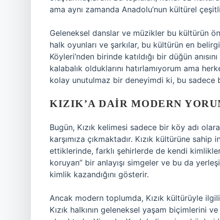
ama aynı zamanda Anadolu’nun kültürel çeşitlil
Geleneksel danslar ve müzikler bu kültürün öne
halk oyunları ve şarkılar, bu kültürün en belirg
Köyleri’nden birinde katıldığı bir düğün anısın
kalabalık olduklarını hatırlamıyorum ama herk
kolay unutulmaz bir deneyimdi ki, bu sadece bi
KIZIK’A DAIR MODERN YOR
Bugün, Kızık kelimesi sadece bir köy adı olara
karşımıza çıkmaktadır. Kızık kültürüne sahip i
ettiklerinde, farklı şehirlerde de kendi kimlikle
koruyan” bir anlayışı simgeler ve bu da yerleş
kimlik kazandığını gösterir.
Ancak modern toplumda, Kızık kültürüyle ilgili
Kızık halkının geleneksel yaşam biçimlerini ve 