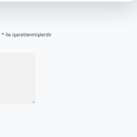
r
*
ile işaretlenmişlerdir