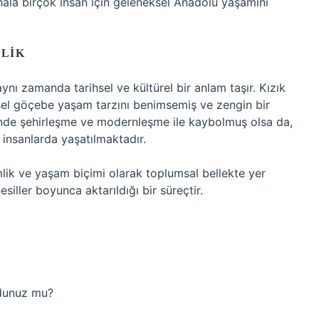
 hala birçok insan için geleneksel Anadolu yaşamını
NLIK
ynı zamanda tarihsel ve kültürel bir anlam taşır. Kızık
sel göçebe yaşam tarzını benimsemiş ve zengin bir
içinde şehirleşme ve modernleşme ile kaybolmuş olsa da,
insanlarda yaşatılmaktadır.
imlik ve yaşam biçimi olarak toplumsal bellekte yer
nesiller boyunca aktarıldığı bir süreçtir.
ydunuz mu?