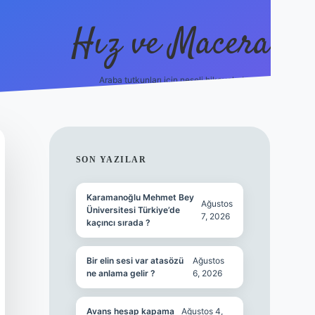
Hız ve Macera
Araba tutkunları için neşeli hikayeler!
hiltonbet güncel giriş
tulipbet
SIDEBAR
SON YAZILAR
Karamanoğlu Mehmet Bey
Ağustos
Üniversitesi Türkiye’de
7, 2026
kaçıncı sırada ?
Bir elin sesi var atasözü
Ağustos
ne anlama gelir ?
6, 2026
Avans hesap kapama
Ağustos 4,