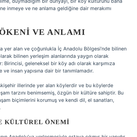
me, duymadığım bir dünyayı, bir köy kültürünü bana
enine inmeye ve ne anlama geldiğine dair merakımı
KÖKENI VE ANLAMI
nda yer alan ve çoğunlukla İç Anadolu Bölgesi’nde bilinen
 olarak bilinen yerleşim alanlarında yaygın olarak
ır: Birincisi, geleneksel bir köy adı olarak karşımıza
üne ve insan yapısına dair bir tanımlamadır.
skişehir illerinde yer alan köylerdir ve bu köylerde
şam tarzını benimsemiş, özgün bir kültüre sahiptir. Bu
şam biçimlerini korumuş ve kendi dil, el sanatları,
.
VE KÜLTÜREL ÖNEMI
ının Anadolu’ya yerleşmesiyle ortaya çıkmış bir yapıdır.