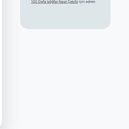
100 Defa Istiğfar Nasıl Çekilir
için
admin