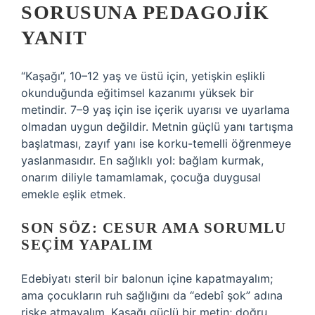
SORUSUNA PEDAGOJIK
YANIT
“Kaşağı”, 10–12 yaş ve üstü için, yetişkin eşlikli
okunduğunda eğitimsel kazanımı yüksek bir
metindir. 7–9 yaş için ise içerik uyarısı ve uyarlama
olmadan uygun değildir. Metnin güçlü yanı tartışma
başlatması, zayıf yanı ise korku-temelli öğrenmeye
yaslanmasıdır. En sağlıklı yol: bağlam kurmak,
onarım diliyle tamamlamak, çocuğa duygusal
emekle eşlik etmek.
SON SÖZ: CESUR AMA SORUMLU
SEÇIM YAPALIM
Edebiyatı steril bir balonun içine kapatmayalım;
ama çocukların ruh sağlığını da “edebî şok” adına
riske atmayalım. Kaşağı güçlü bir metin; doğru