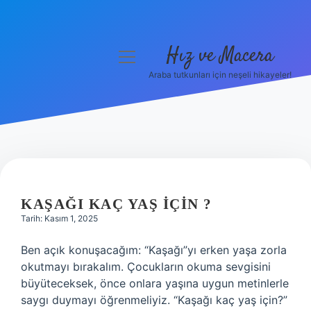
Hız ve Macera
menüyü
aç
Araba tutkunları için neşeli hikayeler!
Anasayfa
Gizlilik Politikası
Yasal Uyarı
Hakkımızda
KAŞAĞI KAÇ YAŞ IÇIN ?
Tarih: Kasım 1, 2025
Ben açık konuşacağım: “Kaşağı”yı erken yaşa zorla
okutmayı bırakalım. Çocukların okuma sevgisini
büyüteceksek, önce onlara yaşına uygun metinlerle
saygı duymayı öğrenmeliyiz. “Kaşağı kaç yaş için?”