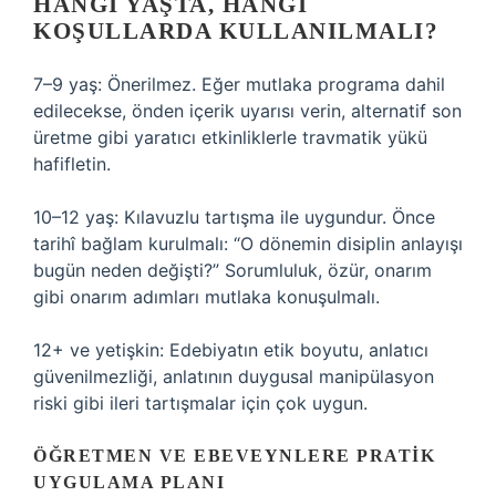
HANGI YAŞTA, HANGI
KOŞULLARDA KULLANILMALI?
7–9 yaş: Önerilmez. Eğer mutlaka programa dahil
edilecekse, önden içerik uyarısı verin, alternatif son
üretme gibi yaratıcı etkinliklerle travmatik yükü
hafifletin.
10–12 yaş: Kılavuzlu tartışma ile uygundur. Önce
tarihî bağlam kurulmalı: “O dönemin disiplin anlayışı
bugün neden değişti?” Sorumluluk, özür, onarım
gibi onarım adımları mutlaka konuşulmalı.
12+ ve yetişkin: Edebiyatın etik boyutu, anlatıcı
güvenilmezliği, anlatının duygusal manipülasyon
riski gibi ileri tartışmalar için çok uygun.
ÖĞRETMEN VE EBEVEYNLERE PRATIK
UYGULAMA PLANI