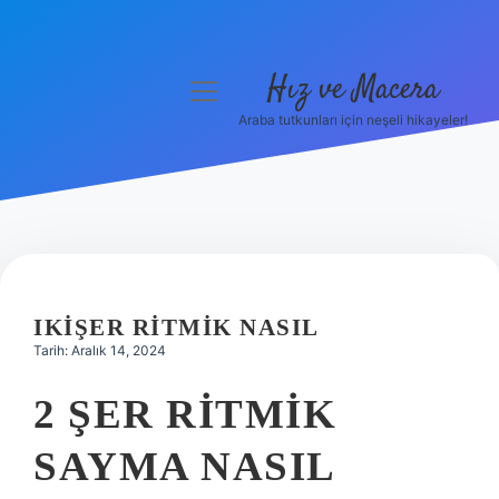
Hız ve Macera
menüyü
aç
Araba tutkunları için neşeli hikayeler!
Anasayfa
Gizlilik Politikası
Yasal Uyarı
Hakkımızda
IKIŞER RITMIK NASIL
Tarih: Aralık 14, 2024
2 ŞER RITMIK
SAYMA NASIL