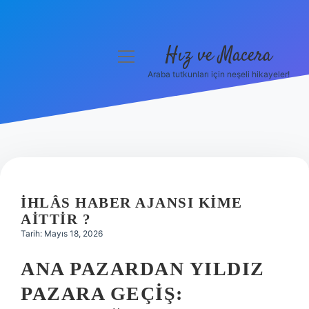
Hız ve Macera
menüyü
aç
Araba tutkunları için neşeli hikayeler!
Anasayfa
Gizlilik Politikası
Yasal Uyarı
Hakkımızda
İHLÂS HABER AJANSI KIME
AITTIR ?
Tarih: Mayıs 18, 2026
ANA PAZARDAN YILDIZ
PAZARA GEÇIŞ: