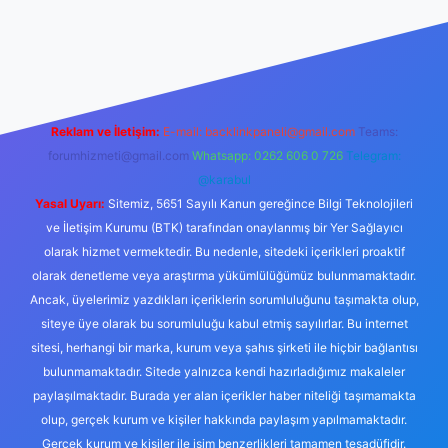
giriş
tulipbet.online
Reklam ve İletişim:
E-mail:
backlinkpaneli@gmail.com
Teams:
forumhizmeti@gmail.com
Whatsapp: 0262 606 0 726
Telegram:
@karabul
Yasal Uyarı:
Sitemiz, 5651 Sayılı Kanun gereğince Bilgi Teknolojileri
ve İletişim Kurumu (BTK) tarafından onaylanmış bir Yer Sağlayıcı
olarak hizmet vermektedir. Bu nedenle, sitedeki içerikleri proaktif
olarak denetleme veya araştırma yükümlülüğümüz bulunmamaktadır.
Ancak, üyelerimiz yazdıkları içeriklerin sorumluluğunu taşımakta olup,
siteye üye olarak bu sorumluluğu kabul etmiş sayılırlar. Bu internet
sitesi, herhangi bir marka, kurum veya şahıs şirketi ile hiçbir bağlantısı
bulunmamaktadır. Sitede yalnızca kendi hazırladığımız makaleler
paylaşılmaktadır. Burada yer alan içerikler haber niteliği taşımamakta
olup, gerçek kurum ve kişiler hakkında paylaşım yapılmamaktadır.
Gerçek kurum ve kişiler ile isim benzerlikleri tamamen tesadüfidir.