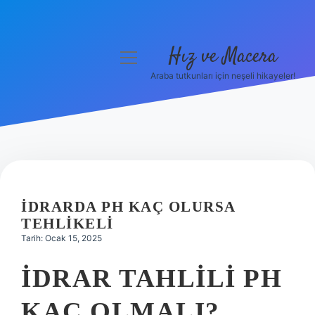
Hız ve Macera
menüyü
aç
Araba tutkunları için neşeli hikayeler!
Anasayfa
Gizlilik Politikası
Yasal Uyarı
Hakkımızda
İDRARDA PH KAÇ OLURSA
TEHLIKELI
Tarih: Ocak 15, 2025
İDRAR TAHLILI PH
KAÇ OLMALI?