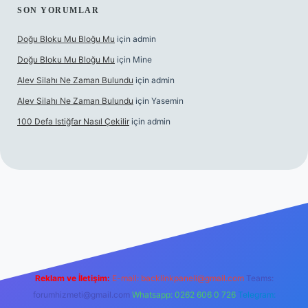
SON YORUMLAR
Doğu Bloku Mu Bloğu Mu
için
admin
Doğu Bloku Mu Bloğu Mu
için
Mine
Alev Silahı Ne Zaman Bulundu
için
admin
Alev Silahı Ne Zaman Bulundu
için
Yasemin
100 Defa Istiğfar Nasıl Çekilir
için
admin
e
Reklam ve İletişim:
E-mail:
backlinkpaneli@gmail.com
Teams:
forumhizmeti@gmail.com
Whatsapp: 0262 606 0 726
Telegram: