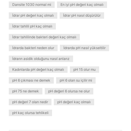
Dansite 1030 normal mi
En iyi pH değeri kaç olmalı
İdrar pH değeri kaç olmalı
İdrar pH nasıl düşürülür
İdrar tahlili pH kaç olmalı
İdrar tahlilinde bakteri değeri kaç olmalı
İdrarda bakteri neden olur
İdrarda pH nasıl yükseltilir
İdrarın asidik olduğunu nasıl anlarız
Kadınlarda pH değeri kaç olmalı
pH 15 olur mu
pH 6 çıkması ne demek
pH 6 olan su içilir mi
pH 75 ne demek
pH değeri 6 olursa ne olur
pH değeri 7 olan nedir
pH değeri kaç olmalı
pH kaç olursa tehlikeli