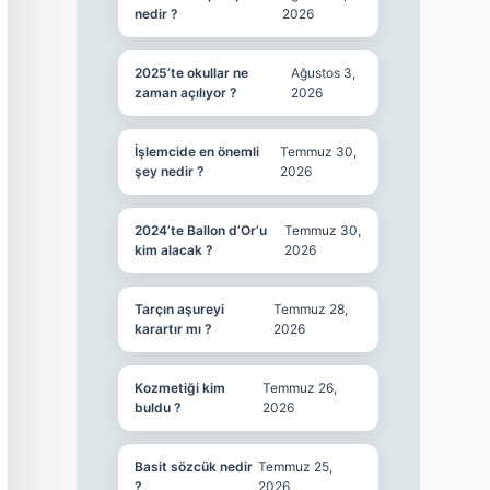
nedir ?
2026
2025’te okullar ne
Ağustos 3,
zaman açılıyor ?
2026
İşlemcide en önemli
Temmuz 30,
şey nedir ?
2026
2024’te Ballon d’Or’u
Temmuz 30,
kim alacak ?
2026
Tarçın aşureyi
Temmuz 28,
karartır mı ?
2026
Kozmetiği kim
Temmuz 26,
buldu ?
2026
Basit sözcük nedir
Temmuz 25,
?
2026