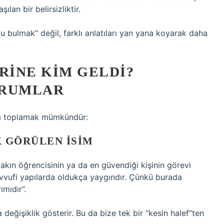
ılan bir belirsizliktir.
u bulmak” değil, farklı anlatıları yan yana koyarak daha
RINE KIM GELDI?
ORUMLAR
da toplamak mümkündür:
 GÖRÜLEN ISIM
akın öğrencisinin ya da en güvendiği kişinin görevi
savvufi yapılarda oldukça yaygındır. Çünkü burada
ımıdır”.
eğişiklik gösterir. Bu da bize tek bir “kesin halef”ten