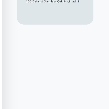
100 Defa Istiğfar Nasıl Çekilir
için
admin