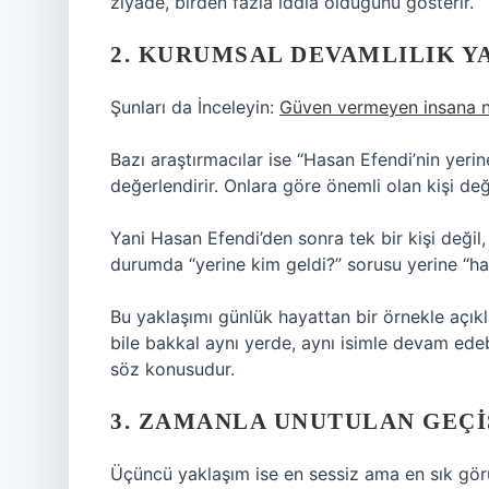
ziyade, birden fazla iddia olduğunu gösterir.
2. KURUMSAL DEVAMLILIK Y
Şunları da İnceleyin:
Güven vermeyen insana n
Bazı araştırmacılar ise “Hasan Efendi’nin yeri
değerlendirir. Onlara göre önemli olan kişi değ
Yani Hasan Efendi’den sonra tek bir kişi değil,
durumda “yerine kim geldi?” sorusu yerine “han
Bu yaklaşımı günlük hayattan bir örnekle açıkl
bile bakkal aynı yerde, aynı isimle devam edebi
söz konusudur.
3. ZAMANLA UNUTULAN GEÇI
Üçüncü yaklaşım ise en sessiz ama en sık gör