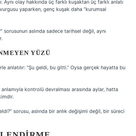
: Aynı olay hakkında üç farklı kuşaktan üç farklı anlatı
k” vurgusu yaparken, genç kuşak daha “kurumsal
” sorusunun aslında sadece tarihsel değil, aynı
r.
ÜNMEYEN YÜZÜ
erle anlatılır: “Şu geldi, bu gitti.” Oysa gerçek hayatta bu
m anlamıyla kontrolü devralması arasında aylar, hatta
kimdir.
di?” sorusu, aslında bir anlık değişimi değil, bir süreci
RLENDIRME