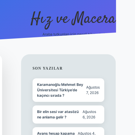
Hız ve Macera
Araba tutkunları için neşeli hikayeler!
hiltonbet güncel giriş
tulipbe
SIDEBAR
SON YAZILAR
Karamanoğlu Mehmet Bey
Ağustos
Üniversitesi Türkiye’de
7, 2026
kaçıncı sırada ?
Bir elin sesi var atasözü
Ağustos
ne anlama gelir ?
6, 2026
Avans hesap kapama
Ağustos 4,