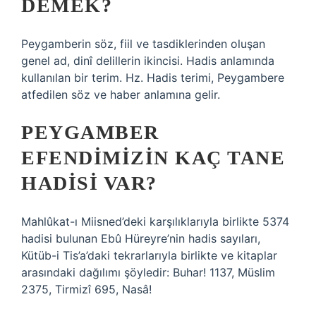
DEMEK?
Peygamberin söz, fiil ve tasdiklerinden oluşan
genel ad, dinî delillerin ikincisi. Hadis anlamında
kullanılan bir terim. Hz. Hadis terimi, Peygambere
atfedilen söz ve haber anlamına gelir.
PEYGAMBER
EFENDIMIZIN KAÇ TANE
HADISI VAR?
Mahlûkat-ı Miisned’deki karşılıklarıyla birlikte 5374
hadisi bulunan Ebû Hüreyre’nin hadis sayıları,
Kütüb-i Tis’a’daki tekrarlarıyla birlikte ve kitaplar
arasındaki dağılımı şöyledir: Buhar! 1137, Müslim
2375, Tirmizî 695, Nasâ!