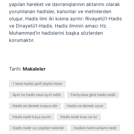
yapılan hareket ve davranışlarının aktarımı olarak
yorumlanan hadisler, kanonlar ve metinlerden
oluşur. Hadis ilmi iki kısma ayrılır: Rivayetü’l-Hadis
ve Dirayetü’l-Hadis. Hadis ilminin amacı Hz.
Muhammed’in hadislerini başka sözlerden
korumaktır.
Tarih:
Makaleler
1 tane hadisi şerif söyler misin
Ayet ve hadis nasıl ayırt edilir
Fıkıhçılara göre hadis nedir
Hadis ne demek kısaca din
Hadis ne demek uzun
Hadis nedir kaça ayrılır
Hadis nedir kısa ve öz
Hadis nedir ve çeşitleri nelerdir
Hadisin terim anlamı nedir