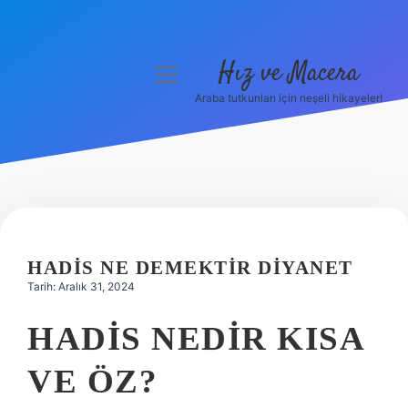
Hız ve Macera
menüyü
aç
Araba tutkunları için neşeli hikayeler!
Anasayfa
Gizlilik Politikası
Yasal Uyarı
Hakkımızda
HADIS NE DEMEKTIR DIYANET
Tarih: Aralık 31, 2024
HADIS NEDIR KISA
VE ÖZ?