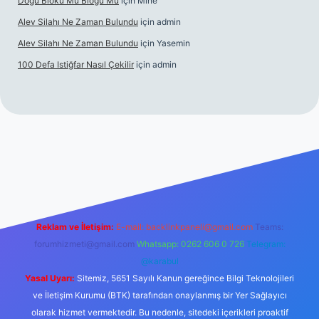
Doğu Bloku Mu Bloğu Mu
için
Mine
Alev Silahı Ne Zaman Bulundu
için
admin
Alev Silahı Ne Zaman Bulundu
için
Yasemin
100 Defa Istiğfar Nasıl Çekilir
için
admin
riş
tulipbet.online
Reklam ve İletişim:
E-mail:
backlinkpaneli@gmail.com
Teams:
forumhizmeti@gmail.com
Whatsapp: 0262 606 0 726
Telegram:
@karabul
Yasal Uyarı:
Sitemiz, 5651 Sayılı Kanun gereğince Bilgi Teknolojileri
ve İletişim Kurumu (BTK) tarafından onaylanmış bir Yer Sağlayıcı
olarak hizmet vermektedir. Bu nedenle, sitedeki içerikleri proaktif