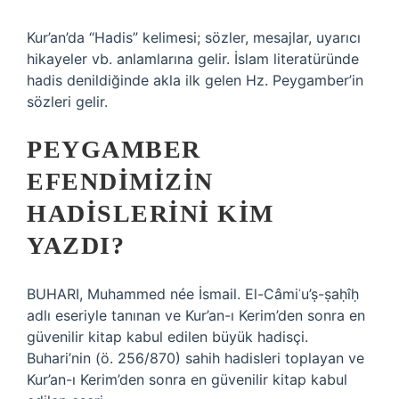
Kur’an’da “Hadis” kelimesi; sözler, mesajlar, uyarıcı
hikayeler vb. anlamlarına gelir. İslam literatüründe
hadis denildiğinde akla ilk gelen Hz. Peygamber’in
sözleri gelir.
PEYGAMBER
EFENDIMIZIN
HADISLERINI KIM
YAZDI?
BUHARI, Muhammed née İsmail. El-Câmiʿu’ṣ-ṣaḥîḥ
adlı eseriyle tanınan ve Kur’an-ı Kerim’den sonra en
güvenilir kitap kabul edilen büyük hadisçi.
Buhari’nin (ö. 256/870) sahih hadisleri toplayan ve
Kur’an-ı Kerim’den sonra en güvenilir kitap kabul