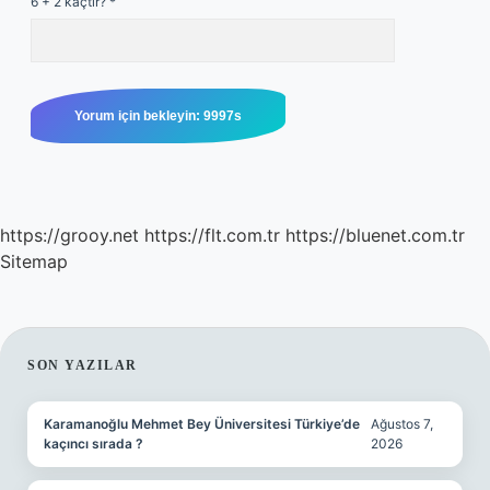
6 + 2 kaçtır?
*
https://grooy.net
https://flt.com.tr
https://bluenet.com.tr
Sitemap
SIDEBAR
SON YAZILAR
Karamanoğlu Mehmet Bey Üniversitesi Türkiye’de
Ağustos 7,
kaçıncı sırada ?
2026