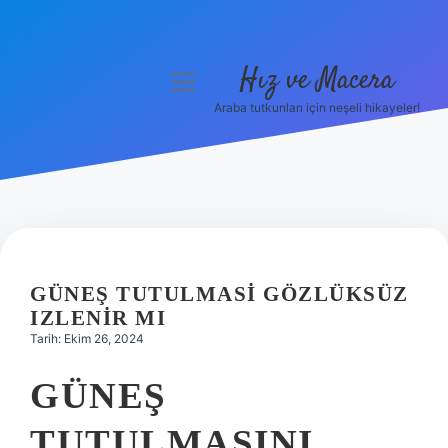
Hız ve Macera
menüyü
aç
Araba tutkunları için neşeli hikayeler!
Anasayfa
Gizlilik Politikası
Yasal Uyarı
Hakkımızda
GÜNEŞ TUTULMASI GÖZLÜKSÜZ
IZLENIR MI
Tarih: Ekim 26, 2024
GÜNEŞ
TUTULMASINI