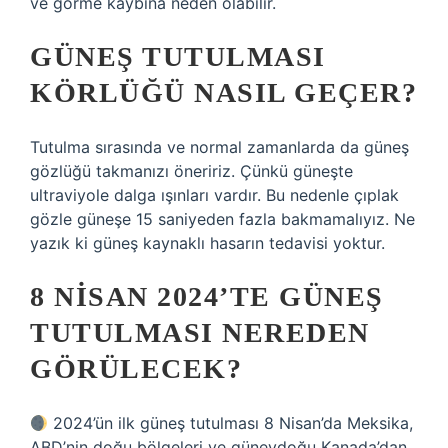
ve görme kaybına neden olabilir.
GÜNEŞ TUTULMASI
KÖRLÜĞÜ NASIL GEÇER?
Tutulma sırasında ve normal zamanlarda da güneş
gözlüğü takmanızı öneririz. Çünkü güneşte
ultraviyole dalga ışınları vardır. Bu nedenle çıplak
gözle güneşe 15 saniyeden fazla bakmamalıyız. Ne
yazık ki güneş kaynaklı hasarın tedavisi yoktur.
8 NISAN 2024’TE GÜNEŞ
TUTULMASI NEREDEN
GÖRÜLECEK?
2024’ün ilk güneş tutulması 8 Nisan’da Meksika,
ABD’nin doğu bölgeleri ve güneydoğu Kanada’dan