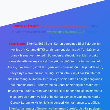
bet güncel giriş
tulipbet.online
Reklam ve İletişim:
E-mail:
backlinkpaneli@gmail.com
Teams:
forumhizmeti@gmail.com
Whatsapp: 0262 606 0 726
Telegram:
@karabul
Yasal Uyarı:
Sitemiz, 5651 Sayılı Kanun gereğince Bilgi Teknolojileri
ve İletişim Kurumu (BTK) tarafından onaylanmış bir Yer Sağlayıcı
olarak hizmet vermektedir. Bu nedenle, sitedeki içerikleri proaktif
olarak denetleme veya araştırma yükümlülüğümüz bulunmamaktadır.
Ancak, üyelerimiz yazdıkları içeriklerin sorumluluğunu taşımakta olup,
siteye üye olarak bu sorumluluğu kabul etmiş sayılırlar. Bu internet
sitesi, herhangi bir marka, kurum veya şahıs şirketi ile hiçbir bağlantısı
bulunmamaktadır. Sitede yalnızca kendi hazırladığımız makaleler
paylaşılmaktadır. Burada yer alan içerikler haber niteliği taşımamakta
olup, gerçek kurum ve kişiler hakkında paylaşım yapılmamaktadır.
Gerçek kurum ve kişiler ile isim benzerlikleri tamamen tesadüfidir.
Sitemiz, kar amacı gütmeyen ve tamamen ücretsiz bir bilgi paylaşım