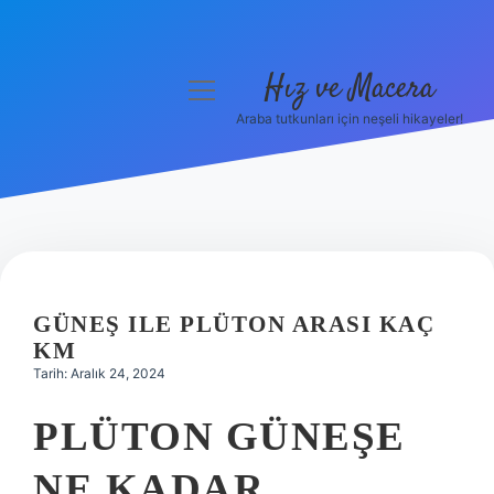
Hız ve Macera
menüyü
aç
Araba tutkunları için neşeli hikayeler!
Anasayfa
Gizlilik Politikası
Yasal Uyarı
Hakkımızda
GÜNEŞ ILE PLÜTON ARASI KAÇ
KM
Tarih: Aralık 24, 2024
PLÜTON GÜNEŞE
NE KADAR