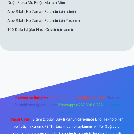
Doğu Bloku Mu Bloğu Mu
için
Mine
Alev Silahı Ne Zaman Bulundu
için
admin
Alev Silahı Ne Zaman Bulundu
için
Yasemin
100 Defa Istiğfar Nasıl Çekilir
için
admin
ncel giriş
tulipbet.online
Reklam ve İletişim:
E-mail:
backlinkpaneli@gmail.com
Teams:
forumhizmeti@gmail.com
Whatsapp: 0262 606 0 726
Telegram:
@karabul
Yasal Uyarı:
Sitemiz, 5651 Sayılı Kanun gereğince Bilgi Teknolojileri
ve İletişim Kurumu (BTK) tarafından onaylanmış bir Yer Sağlayıcı
olarak hizmet vermektedir. Bu nedenle, sitedeki içerikleri proaktif