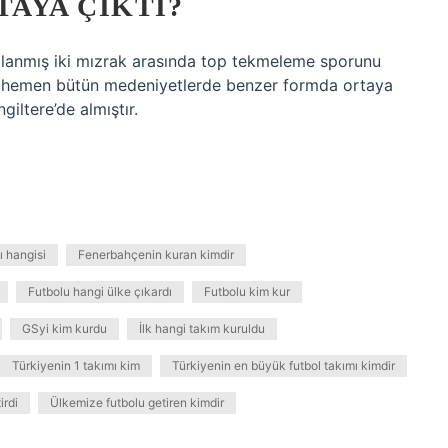
TAYA ÇIKTI?
aplanmış iki mızrak arasında top tekmeleme sporunu
en hemen bütün medeniyetlerde benzer formda ortaya
giltere’de almıştır.
ı hangisi
Fenerbahçenin kuran kimdir
Futbolu hangi ülke çıkardı
Futbolu kim kur
GSyi kim kurdu
İlk hangi takım kuruldu
Türkiyenin 1 takımı kim
Türkiyenin en büyük futbol takımı kimdir
irdi
Ülkemize futbolu getiren kimdir