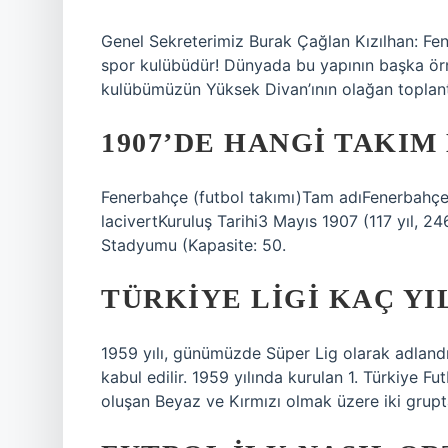
Genel Sekreterimiz Burak Çağlan Kızılhan: Fe
spor kulübüdür! Dünyada bu yapının başka örn
kulübümüzün Yüksek Divan’ının olağan toplant
1907’DE HANGI TAKI
Fenerbahçe (futbol takımı)Tam adıFenerbahçe 
lacivertKuruluş Tarihi3 Mayıs 1907 (117 yıl,
Stadyumu (Kapasite: 50.
TÜRKIYE LIGI KAÇ YI
1959 yılı, günümüzde Süper Lig olarak adlandırı
kabul edilir. 1959 yılında kurulan 1. Türkiye Fu
oluşan Beyaz ve Kırmızı olmak üzere iki grupt