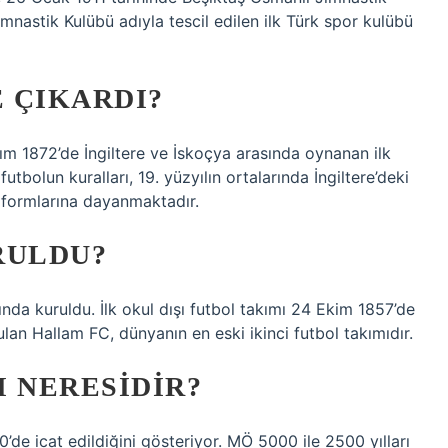
nastik Kulübü adıyla tescil edilen ilk Türk spor kulübü
 ÇIKARDI?
ım 1872’de İngiltere ve İskoçya arasında oynanan ilk
tbolun kuralları, 19. yüzyılın ortalarında İngiltere’deki
l formlarına dayanmaktadır.
RULDU?
arında kuruldu. İlk okul dışı futbol takımı 24 Ekim 1857’de
ulan Hallam FC, dünyanın en eski ikinci futbol takımıdır.
I NERESIDIR?
’de icat edildiğini gösteriyor. MÖ 5000 ile 2500 yılları