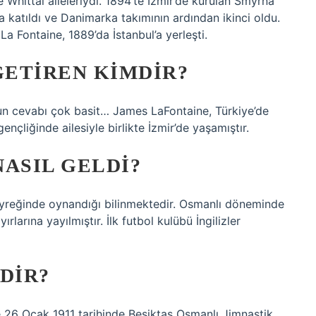
 Whittal aileleriydi. 1894’te İzmir’de kurulan Smyrna
a katıldı ve Danimarka takımının ardından ikinci oldu.
La Fontaine, 1889’da İstanbul’a yerleşti.
ETIREN KIMDIR?
nun cevabı çok basit… James LaFontaine, Türkiye’de
ençliğinde ailesiyle birlikte İzmir’de yaşamıştır.
ASIL GELDI?
çeyreğinde oynandığı bilinmektedir. Osmanlı döneminde
rlarına yayılmıştır. İlk futbol kulübü İngilizler
DIR?
le 26 Ocak 1911 tarihinde Beşiktaş Osmanlı Jimnastik