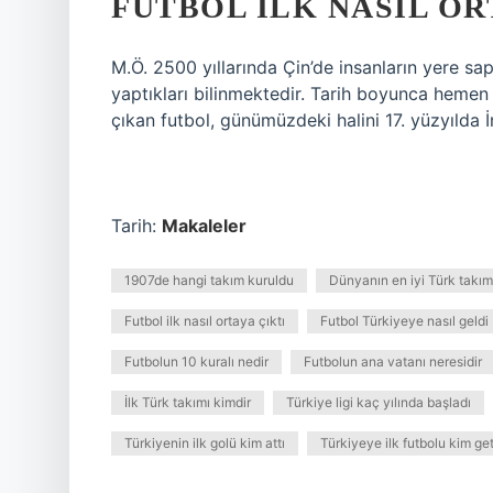
FUTBOL ILK NASIL OR
M.Ö. 2500 yıllarında Çin’de insanların yere s
yaptıkları bilinmektedir. Tarih boyunca hem
çıkan futbol, ​​günümüzdeki halini 17. yüzyılda İn
Tarih:
Makaleler
1907de hangi takım kuruldu
Dünyanın en iyi Türk takım
Futbol ilk nasıl ortaya çıktı
Futbol Türkiyeye nasıl geldi
Futbolun 10 kuralı nedir
Futbolun ana vatanı neresidir
İlk Türk takımı kimdir
Türkiye ligi kaç yılında başladı
Türkiyenin ilk golü kim attı
Türkiyeye ilk futbolu kim get