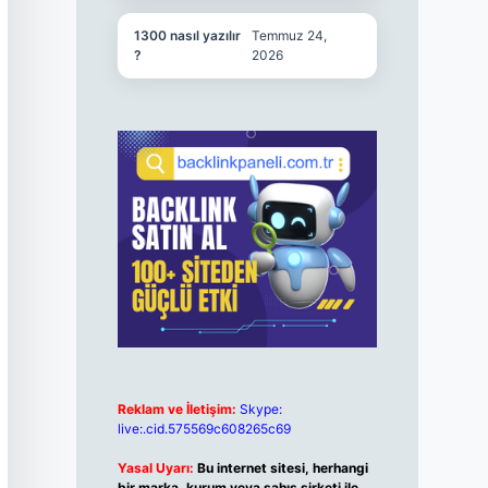
1300 nasıl yazılır
Temmuz 24,
?
2026
Reklam ve İletişim:
Skype:
live:.cid.575569c608265c69
Yasal Uyarı:
Bu internet sitesi, herhangi
bir marka, kurum veya şahıs şirketi ile