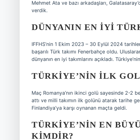
Mehmet Ata ve bazı arkadaşları, Galatasaray’d
verdik.
DÜNYANIN EN IYI TÜR
IFFHS’nin 1 Ekim 2023 – 30 Eylül 2024 tarihleri
başarılı Türk takımı Fenerbahçe oldu. Uluslarar
dünyanın en iyi takımlarını açıkladı. Türkiye’n
TÜRKIYE’NIN ILK GOL
Maç Romanya’nın ikinci golü sayesinde 2-2 ber
attı ve milli takımın ilk golünü atarak tarihe ge
Finlandiya’ya karşı oynanan maçta geldi.
TÜRKIYE’NIN EN BÜY
KIMDIR?