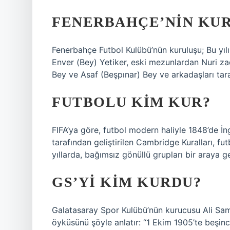
FENERBAHÇE’NIN KUR
Fenerbahçe Futbol Kulübü’nün kuruluşu; Bu yıl
Enver (Bey) Yetiker, eski mezunlardan Nuri za
Bey ve Asaf (Beşpınar) Bey ve arkadaşları tar
FUTBOLU KIM KUR?
FIFA’ya göre, futbol modern haliyle 1848’de İn
tarafından geliştirilen Cambridge Kuralları, futb
yıllarda, bağımsız gönüllü grupları bir araya g
GS’YI KIM KURDU?
Galatasaray Spor Kulübü’nün kurucusu Ali Sami 
öyküsünü şöyle anlatır: “1 Ekim 1905’te beşinc