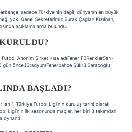
nerbahçe, sadece Türkiye’nin değil, dünyanın en büyük
eği yok! Genel Sekreterimiz Burak Çağlan Kızılhan,
ısında açıklamalarda bulundu.
M KURULDU?
Futbol Anonim ŞirketiKısa adıFener FBRenklerSarı-
 246 gün önce.)StadyumFenerbahçe Şükrü Saracoğlu
LINDA BAŞLADI?
lan 1. Türkiye Futbol Ligi’nin kuruluş tarihi olarak
tbol Ligi’nin ilk sezonunda maçlar, her biri 8 takımdan
a oynandı.