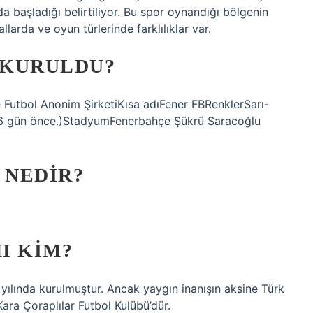
 başladığı belirtiliyor. Bu spor oynandığı bölgenin
llarda ve oyun türlerinde farklılıklar var.
M KURULDU?
Futbol Anonim ŞirketiKısa adıFener FBRenklerSarı-
 246 gün önce.)StadyumFenerbahçe Şükrü Saracoğlu
 NEDIR?
I KIM?
3 yılında kurulmuştur. Ancak yaygın inanışın aksine Türk
 Kara Çoraplılar Futbol Kulübü’dür.