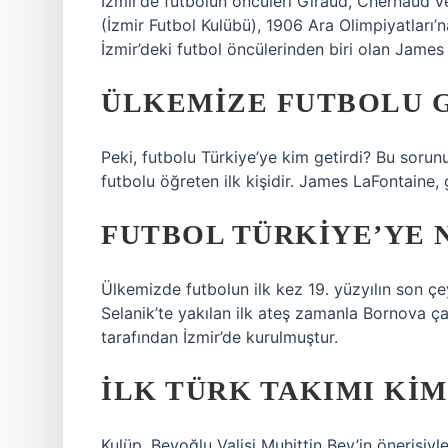
İzmir’de futbolun öncüleri Giraud, Chernaud ve
(İzmir Futbol Kulübü), 1906 Ara Olimpiyatları’n
İzmir’deki futbol öncülerinden biri olan James 
ÜLKEMIZE FUTBOLU G
Peki, futbolu Türkiye’ye kim getirdi? Bu soru
futbolu öğreten ilk kişidir. James LaFontaine, g
FUTBOL TÜRKIYE’YE N
Ülkemizde futbolun ilk kez 19. yüzyılın son 
Selanik’te yakılan ilk ateş zamanla Bornova çayı
tarafından İzmir’de kurulmuştur.
İLK TÜRK TAKIMI KIM
Kulüp, Beyoğlu Valisi Muhittin Bey’in önerisiy