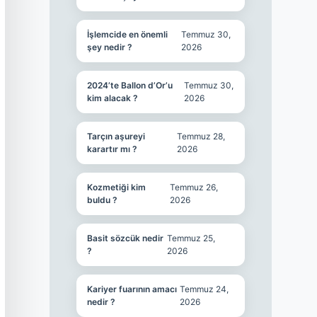
İşlemcide en önemli
Temmuz 30,
şey nedir ?
2026
2024’te Ballon d’Or’u
Temmuz 30,
kim alacak ?
2026
Tarçın aşureyi
Temmuz 28,
karartır mı ?
2026
Kozmetiği kim
Temmuz 26,
buldu ?
2026
Basit sözcük nedir
Temmuz 25,
?
2026
Kariyer fuarının amacı
Temmuz 24,
nedir ?
2026