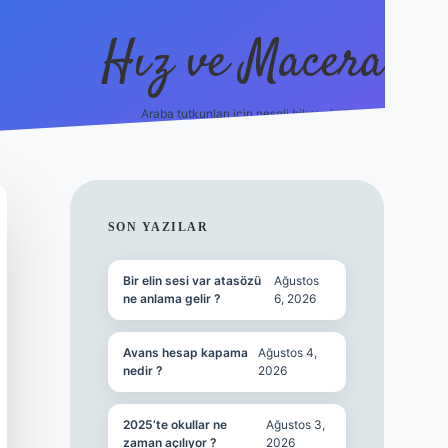
Hız ve Macera
Araba tutkunları için neşeli hikayeler!
hiltonbet g
SIDEBAR
SON YAZILAR
Bir elin sesi var atasözü
Ağustos
ne anlama gelir ?
6, 2026
Avans hesap kapama
Ağustos 4,
nedir ?
2026
2025’te okullar ne
Ağustos 3,
zaman açılıyor ?
2026